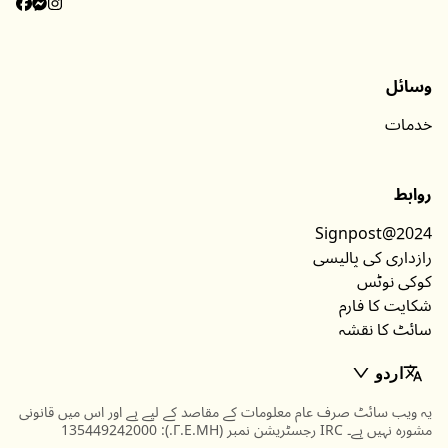
وسائل
خدمات
روابط
Signpost@2024
رازداری کی پالیسی
کوکی نوٹس
شکایت کا فارم
سائٹ کا نقشہ
اردو
یہ ویب سائٹ صرف عام معلومات کے مقاصد کے لیے ہے اور اس میں قانونی
مشورہ نہیں ہے۔ IRC رجسٹریشن نمبر (Γ.Ε.ΜΗ.): 135449242000