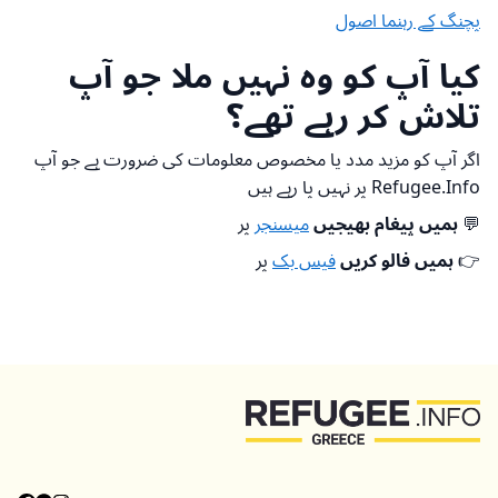
پچنگ کے رہنما اصول
کیا آپ کو وہ نہیں ملا جو آپ
تلاش کر رہے تھے؟
اگر آپ کو مزید مدد یا مخصوص معلومات کی ضرورت ہے جو آپ
Refugee.Info پر نہیں پا رہے ہیں
💬
ہمیں پیغام بھیجیں
میسنجر
پر
👉
ہمیں فالو کریں
فیس بک
پر
اوپر واپس جائیں