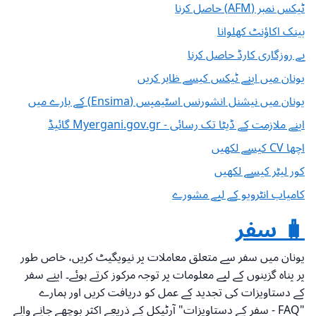
ٹیکس نمبر (AFM) حاصل کرنا
بینک اکاؤنٹ کھلوانا
بے روزگاری کارڈ حاصل کرنا
یونان میں اپنے ٹیکس کیسے ظاہر کریں
یونان میں نیشنل انشورنس اسٹیمپس (Ensima) کے بارے میں
اپنے ملازمت کے ڈیٹا تک رسائی - Myergani.gov.gr گائیڈ
اچھا CV کیسے لکھیں
کور لیٹر کیسے لکھیں
کامیاب انٹرویو کے لیے مشورے
🧳 سفر
یونان میں سفر سے متعلق معاملات پر نیویگیٹ کریں، خاص طور
پر پناہ گزینوں کے لیے معلومات پر توجہ مرکوز کرتے ہوئے۔ اپنے سفر
کے دستاویزات کی تجدید کے عمل کو دریافت کریں اور ہمارے
"FAQ - سفر کے دستاویزات" آرٹیکل کے ذریعے اکثر پوچھے جانے والے