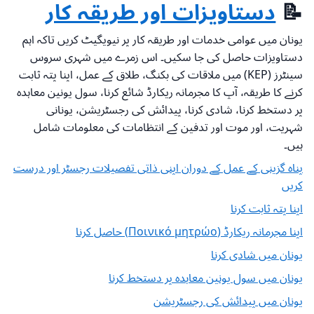
📝
دستاویزات اور طریقہ کار
یونان میں عوامی خدمات اور طریقہ کار پر نیویگیٹ کریں تاکہ اہم
دستاویزات حاصل کی جا سکیں۔ اس زمرے میں شہری سروس
سینٹرز (KEP) میں ملاقات کی بکنگ، طلاق کے عمل، اپنا پتہ ثابت
کرنے کا طریقہ، آپ کا مجرمانہ ریکارڈ شائع کرنا، سول یونین معاہدہ
پر دستخط کرنا، شادی کرنا، پیدائش کی رجسٹریشن، یونانی
شہریت، اور موت اور تدفین کے انتظامات کی معلومات شامل
ہیں۔
پناہ گزینی کے عمل کے دوران اپنی ذاتی تفصیلات رجسٹر اور درست
کریں
اپنا پتہ ثابت کرنا
اپنا مجرمانہ ریکارڈ (Ποινικό μητρώο) حاصل کرنا
یونان میں شادی کرنا
یونان میں سول یونین معاہدہ پر دستخط کرنا
یونان میں پیدائش کی رجسٹریشن