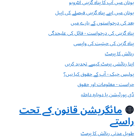
یونان میں آپ کا پناہ گزینی انٹرویو
یونان میں اپنے پناہ گزینی فیصلے کی اپیل
بعد کی درخواستوں کے بارے میں
پناہ گزینی کی درخواست - فائل کی علیحدگی
پناہ گزین کی حیثیت کی واپسی
رہائش کا پرمٹ
اپنا رہائشی پرمٹ کیسے تجدید کریں
پولیس چیک - آپ کے حقوق کیا ہیں؟
حراست - معلومات اور حقوق
ڈی پورٹیشن یا دوبارہ داخلہ
🟡
مائگریشن قانون کے تحت
راستے
طویل مدتی رہائش کا پرمٹ