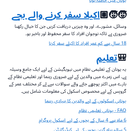
یونان میں حاملہ ہونا
🧒🧒🏽
اکیلا سفر کرنے والے بچے
وسائل، مشورے، اور وہ چیزیں دریافت کریں جن کا خیال رکھنا
ضروری ہے تاکہ نوجوان افراد کا سفر محفوظ اور باخبر ہو۔
18 سال سے کم عمر افراد کا اکیلے سفر کرنا
🎒
تعلیم
یہ یونان کے تعلیمی نظام میں نیویگیشن کے لیے ایک جامع وسیلہ
ہے۔ اس زمرے میں والدین کے لیے ضروری رہنما اور تعلیمی نظام کے
بارے میں اکثر پوچھے جانے والے سوالات سے لے کر مختلف عمر کے
گروپس کے لیے مخصوص اسکول کی معلومات شامل ہیں۔
یونانی اسکولوں کے لیے والدین کا بنیادی رہنما
FAQ - یونانی تعلیمی نظام
6 ماہ سے 4 سال کے بچوں کے لیے اسکول پروگرام
5 سالہ پناہ گزین بچوں کے لیے کنڈرگارٹن