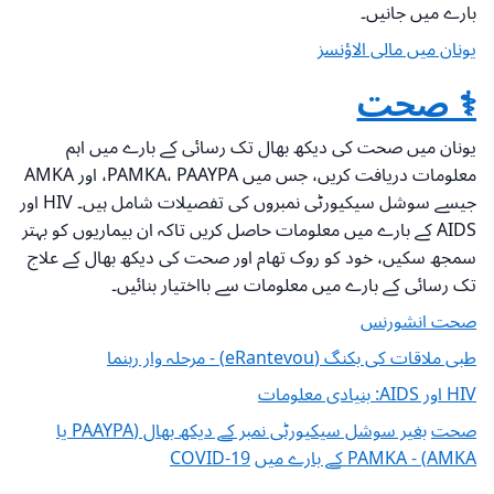
بارے میں جانیں۔
یونان میں مالی الاؤنسز
⚕️ صحت
یونان میں صحت کی دیکھ بھال تک رسائی کے بارے میں اہم
معلومات دریافت کریں، جس میں PAMKA، PAAYPA، اور AMKA
جیسے سوشل سیکیورٹی نمبروں کی تفصیلات شامل ہیں۔ HIV اور
AIDS کے بارے میں معلومات حاصل کریں تاکہ ان بیماریوں کو بہتر
سمجھ سکیں، خود کو روک تھام اور صحت کی دیکھ بھال کے علاج
تک رسائی کے بارے میں معلومات سے بااختیار بنائیں۔
صحت انشورنس
طبی ملاقات کی بکنگ (eRantevou) - مرحلہ وار رہنما
HIV اور AIDS: بنیادی معلومات
صحت
بغیر سوشل سیکیورٹی نمبر کے دیکھ بھال (PAAYPA یا
AMKA) - PAMKA کے بارے میں
COVID-19