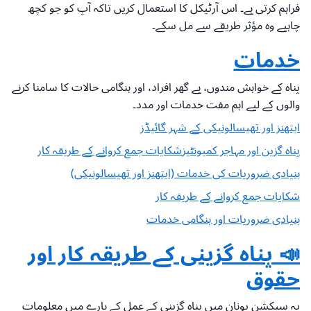
فراہم کرتی ہے۔ اس آرٹیکل کا استعمال کریں تاکہ آپ کو جو کچھ
چاہیے وہ مؤثر طریقے سے مل سکے۔
خدمات
پناہ کے خواہش مندوں، بے گھر افراد، اور ہنگامی حالات کا سامنا کرنے
والوں کے لیے اہم مفت خدمات اور مدد۔
ایتھنز اور تھیسالونیکی کے شہر گائیڈز
پناہ گزین اور مہاجر کمیونٹیز
شکایات جمع کروانے کے طریقہ کار
بنیادی ضروریات کی خدمات (ایتھنز اور تھیسالونیکی)
شکایات جمع کروانے کے طریقہ کار
بنیادی ضروریات اور ہنگامی خدمات
📣 پناہ گزینی کے طریقہ کار اور
حقوق
یہ سیکشن یونان میں پناہ گزینی کے عمل کے بارے میں معلومات