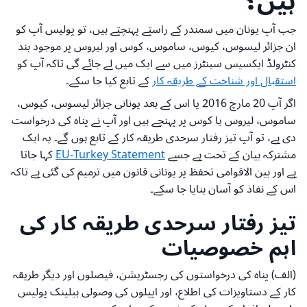
ہیں؟
جب آپ یونان میں سمندر کے راستے پہنچتے ہیں، تو پولیس آپ کو
ان جزائر لیسوس، کیوس، ساموس، کوس اور لیروس پر موجود بند
کنٹرولڈ ایکسیس سینٹرز میں سے ایک میں لے جائے گی تاکہ آپ کو
استقبال اور شناخت کے طریقہ کار
کے تابع کیا جا سکے۔
اگر آپ 20 مارچ 2016 یا اس کے بعد یونانی جزائر لیسوس، کیوس،
ساموس، لیروس یا کوس پر پہنچے ہیں اور آپ نے پناہ کی درخواست
دی ہے، تو آپ تیز رفتار سرحدی طریقہ کار کے تابع ہوں گے۔ یہ ایک
مشترکہ بیان کے تحت ہے جسے
EU-Turkey Statement
کہا جاتا
ہے اور بین الاقوامی تحفظ پر یونانی قانون میں ترمیم کی گئی ہے تاکہ
اس کے نفاذ کو آسان بنایا جا سکے۔
تیز رفتار سرحدی طریقہ کار کی
اہم خصوصیات
(الف) پناہ کی درخواستوں کی رجسٹریشن، فیصلوں اور دیگر طریقہ
کار کے دستاویزات کی اطلاع، اور اپیلوں کی وصولی ہیلینک پولیس