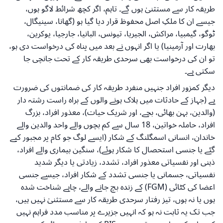
طریقہ کار سے مستثنیٰ ہوں گے۔ تاہم، اگر کچھ شرائط لاگو ہوں،
جیسے ان کا ملکِ اصل محفوظ قرار دیا گیا ہو (گھانا، سینیگال،
ٹوگو، گیمبیا، مراکش، الجیریا، تیونس، البانیا، جارجیا، یوکرین،
بھارت اور آرمینیا) یا اگر انہوں نے بعد میں پناہ کی درخواست دی ہو،
تو ان کی درخواست بھی سرحدی طریقہ کار کے تحت جانچی جا
سکتی ہے۔
دیگر کمزور افراد جنہیں منفرد طریقہ کار کی ضمانتوں کی ضرورت
ہے (جہاز کے حادثات میں ہلاک ہونے والوں کے براہ راست رشتہ دار
(والدین، بہن بھائی، بچے، اور شریک حیات)، معذور افراد، بزرگ
افراد، حاملہ خواتین، 18 سال سے کم بچوں والے واحد والدین والے
خاندان، انسانی اسمگلنگ کے شکار (ایسے لوگ جو کام پر مجبور کیے
گئے یا جنسی استحصال کا شکار ہوئے)، سنگین بیماری والے افراد،
ذہنی اور نفسیاتی معذور افراد، تشدد، زیادتی یا دیگر شدید
نفسیاتی، جسمانی یا جنسی تشدد کے شکار افراد، جیسے جنسی
اعضا کی کٹائی (FGM) کے زندہ بچ جانے والے، چاہے شناخت شدہ
ہوں یا نہ ہوں، تیز رفتار سرحدی طریقہ کار سے مستثنیٰ نہیں ہیں،
جب تک یہ ثابت نہ ہو کہ انہیں جزیرے پر مناسب مدد فراہم نہیں