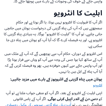
واپس جانے کے خوف کی وجوہات کے بارے میں پوچھا جائے گا۔
اہلیت کا انٹرویو
اگر آپ کا قبولیت کا انٹرویو نہیں ہوتا، یا اگر ہوتا ہے اور حکام
سمجھتے ہیں کہ آپ کی پناہ گزینی کی درخواست یونان میں جانچی
جانی چاہیے، تو آپ کا "اہلیت کا انٹرویو" ہوگا۔ یہ بنیادی پناہ گزینی کا
انٹرویو ہے، اور یہ فیصلہ کرے گا کہ آیا آپ کو یونان میں پناہ دی جا
سکتی ہے۔
اس انٹرویو کے دوران، حکام آپ سے پوچھیں گے کہ آپ کے ملک میں
آپ کے ساتھ کیا ہوا جس کی وجہ سے آپ کو وہاں سے فرار ہونا پڑا
اور آپ واپس جانے سے کیوں خوفزدہ ہیں۔ پھر وہ فیصلہ کریں گے کہ
آیا آپ پناہ کے اہل ہیں یا نہیں۔
یونان میں پناہ گزینی کے انٹرویوز کے بارے میں مزید جانیں:
انٹرویو
اپنی اہلیت کے انٹرویو کے بعد، اگر آپ کو منفی جواب ملتا ہے تو آپ
کو
دس دن کے اندر اپیل کرنی ہوگی
۔ اگر آپ کے پاس قانونی
نمائندگی نہیں ہے، تو
آپ یہاں پناہ گزینی سروس کے وکیل رجسٹری