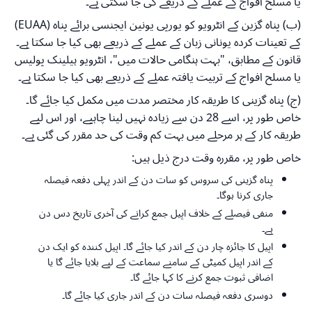
یا مسلح افواج کے عملے کے ذریعے کی جا سکتی ہے۔
(ب) پناہ گزین کے انٹرویو کو یورپی یونین ایجنسی برائے پناہ (EUAA)
کے تعینات کردہ یونانی زبان کے عملے کے ذریعے بھی کیا جا سکتا ہے۔
قانون کے مطابق، "بہت ہنگامی حالات میں"، انٹرویو ہیلینک پولیس
یا مسلح افواج کے تربیت یافتہ عملے کے ذریعے بھی کیا جا سکتا ہے۔
(ج) پناہ گزینی کا طریقہ کار مختصر مدت میں مکمل کیا جائے گا۔
خاص طور پر، اسے 28 دن سے زیادہ نہیں لینا چاہیے، اور اس لیے
طریقہ کار کے ہر مرحلے میں بہت کم وقت کی حد مقرر کی گئی ہے۔
خاص طور پر، مقررہ وقت درج ذیل ہیں:
پناہ گزینی کی سروس کو سات دن کے اندر پہلی دفعہ فیصلہ
جاری کرنا ہوگا۔
منفی فیصلے کے خلاف اپیل جمع کرانے کی آخری تاریخ دس دن
ہے۔
اپیل کا جائزہ چار دن کے اندر کیا جائے گا۔ اپیل کنندہ کو ایک دن
کے اندر اپیل کمیٹی کے سامنے سماعت کے لیے بلایا جائے گا یا
اضافی ثبوت جمع کرنے کا کہا جائے گا۔
دوسری دفعہ فیصلہ سات دن کے اندر جاری کیا جائے گا۔