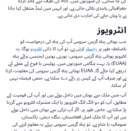
کی جا سکتی۔ ان صورتوں میں، RIS کی طرف سے عائد کردہ
جغرافیائی پابندی ہٹائی جاتی ہے، اور انہیں مین لینڈ منتقل کیا جاتا
ہے یا وہاں جانے کی اجازت دی جاتی ہے۔
انٹرویوز
جب یونانی پناہ گزینی سروس آپ کی پناہ کی درخواست کو
باضابطہ طور پر
رجسٹر
کرتی ہے، تو آپ کا ذاتی
انٹرویو
ہوگا۔ یہ
انٹرویو یونانی پناہ گزینی سروس، یورپی یونین ایجنسی برائے پناہ
(EUAA) یا، بہت ہنگامی صورتوں میں، پولیس یا فوج کے عملے کے
ذریعے کیا جائے گا۔ EUAA یونانی پناہ گزینی سروس کی معاونت کرتا
ہے اور صرف آپ کے کیس پر رائے دے سکتا ہے، حتمی فیصلہ نہیں
کر سکتا۔
آپ جس ملک سے یونان میں داخل ہوئے ہیں اور آپ کی قومیت کے
مطابق، آپ کو دو الگ الگ انٹرویوز یا ایک مشترکہ انٹرویو سے گزرنا
پڑ سکتا ہے۔ خاص طور پر، اگر آپ ترکی سے یونان میں داخل ہوئے
ہیں اور آپ کا ملکِ اصل افغانستان، بنگلہ دیش، پاکستان،
صومالیہ یا شام ہے، تو پناہ گزینی سروس پہلے یہ معلوم کرنے کی