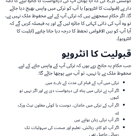
کوشش کرے گی کہ آیا یونان آپ کی درخواست کا جائزہ لینے کا ذمہ
دار ہے (قبولیت کا انٹرویو) یا آپ کو ترکی میں واپس بھیج دیا جائے
گا۔ اگر حکام سمجھتے ہیں کہ ترکی آپ کے لیے محفوظ ملک نہیں ہے،
تو وہ آپ کی ذاتی کہانی کا جائزہ لیں گے اور یہ فیصلہ کریں گے کہ
آیا آپ کو بین الاقوامی تحفظ کا درجہ دیا جانا چاہیے (اہلیت کا
انٹرویو)۔
قبولیت کا انٹرویو
جب حکام یہ جانچ رہے ہوں کہ ترکی آپ کے واپس جانے کے لیے
محفوظ ملک ہے یا نہیں، تو آپ سے پوچھا جائے گا:
ترکی میں آپ کے قیام کی مدت کے بارے میں
اگر آپ نے ترکی میں پناہ کی درخواست دی ہے اور اگر نہیں تو
کیوں
اگر آپ کے ترکی میں خاندان، دوست یا کوئی معاون نیٹ ورک
ہے
اگر آپ ترکی زبان بولتے ہیں
اگر آپ کو کام، رہائش، تعلیم اور صحت کی سہولیات تک
رسائی حاصل تھی