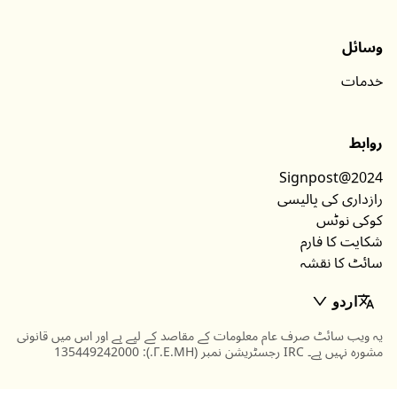
وسائل
خدمات
روابط
Signpost@2024
رازداری کی پالیسی
کوکی نوٹس
شکایت کا فارم
سائٹ کا نقشہ
اردو
یہ ویب سائٹ صرف عام معلومات کے مقاصد کے لیے ہے اور اس میں قانونی
مشورہ نہیں ہے۔ IRC رجسٹریشن نمبر (Γ.Ε.ΜΗ.): 135449242000