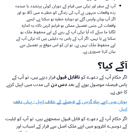
آپ کے سفر اور ترکی میں قیام کے دوران کوئی پرتشدد یا صدمہ
زدہ واقعات جنہوں نے آپ کی زندگی کو خطرے میں ڈالا ہو اور
اگر آپ وہاں واپس گئے تو دوبارہ خطرہ ہو سکتا ہے۔ ایسے
واقعات کی جتنی تفصیل ممکن ہو فراہم کریں تاکہ یہ اندازہ
لگایا جا سکے کہ آیا ترکی آپ کے رہنے کے لیے محفوظ ملک ہو
سکتا ہے یا نہیں۔ اگر آپ کے پاس یہ دلیلیں ہیں کہ ترکی آپ کے
لیے محفوظ ملک نہیں ہے، تو ان کو اس موقع پر تفصیل سے
بیان کرنا ضروری ہے۔
آگے کیا؟
اگر حکام آپ کے دعوے کو
ناقابل قبول
قرار دیتے ہیں، تو آپ کے
پاس فیصلہ موصول ہونے کے بعد
دس دن
کی مدت میں اپیل کرنے
کا حق ہے۔
یونان میں اپنے پناہ گزینی کے فیصلے کے خلاف اپیل - پہلی دفعہ
اپیل
اگر حکام آپ کے دعوے کو قابل قبول سمجھتے ہیں، تو آپ کو اہلیت
کے دوسرے انٹرویو میں اپنے ملکِ اصل سے فرار کے اسباب اور