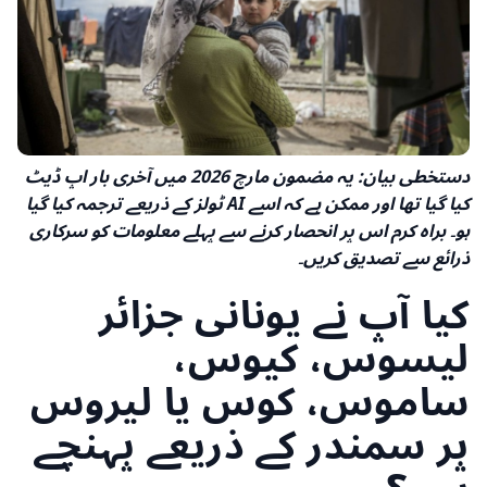
دستخطی بیان: یہ مضمون مارچ 2026 میں آخری بار اپ ڈیٹ
کیا گیا تھا اور ممکن ہے کہ اسے AI ٹولز کے ذریعے ترجمہ کیا گیا
ہو۔ براہ کرم اس پر انحصار کرنے سے پہلے معلومات کو سرکاری
ذرائع سے تصدیق کریں۔
کیا آپ نے یونانی جزائر
لیسوس، کیوس،
ساموس، کوس یا لیروس
پر سمندر کے ذریعے پہنچے