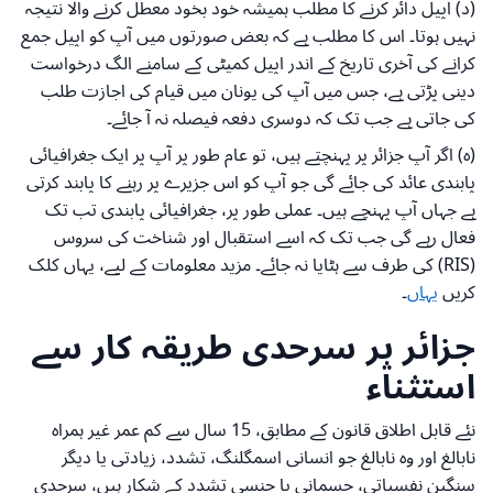
(د) اپیل دائر کرنے کا مطلب ہمیشہ خود بخود معطل کرنے والا نتیجہ
نہیں ہوتا۔ اس کا مطلب ہے کہ بعض صورتوں میں آپ کو اپیل جمع
کرانے کی آخری تاریخ کے اندر اپیل کمیٹی کے سامنے الگ درخواست
دینی پڑتی ہے، جس میں آپ کی یونان میں قیام کی اجازت طلب
کی جاتی ہے جب تک کہ دوسری دفعہ فیصلہ نہ آ جائے۔
(ہ) اگر آپ جزائر پر پہنچتے ہیں، تو عام طور پر آپ پر ایک جغرافیائی
پابندی عائد کی جائے گی جو آپ کو اس جزیرے پر رہنے کا پابند کرتی
ہے جہاں آپ پہنچے ہیں۔ عملی طور پر، جغرافیائی پابندی تب تک
فعال رہے گی جب تک کہ اسے استقبال اور شناخت کی سروس
(RIS) کی طرف سے ہٹایا نہ جائے۔ مزید معلومات کے لیے، یہاں کلک
کریں
یہاں
۔
جزائر پر سرحدی طریقہ کار سے
استثناء
نئے قابل اطلاق قانون کے مطابق، 15 سال سے کم عمر غیر ہمراہ
نابالغ اور وہ نابالغ جو انسانی اسمگلنگ، تشدد، زیادتی یا دیگر
سنگین نفسیاتی، جسمانی یا جنسی تشدد کے شکار ہیں، سرحدی