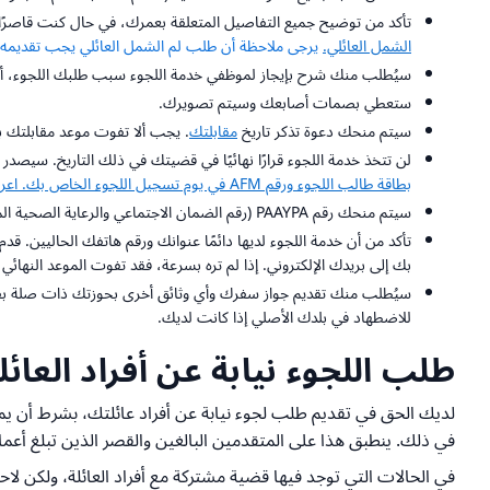
تأكد من توضيح جميع التفاصيل المتعلقة بعمرك، في حال كنت قاصرًا، و
الشمل العائلي.
يرجى ملاحظة أن طلب لم الشمل العائلي يجب تقديمه خلال 3 أشهر من تسجيل طلب اللجوء 
سيُطلب منك شرح بإيجاز لموظفي خدمة اللجوء سبب طلبك اللجوء، أ
ستعطي بصمات أصابعك وسيتم تصويرك.
سيتم منحك دعوة تذكر تاريخ
مقابلتك
. يجب ألا تفوت موعد مقابلتك بأ
لن تتخذ خدمة اللجوء قرارًا نهائيًا في قضيتك في ذلك التاريخ. سيصدر القر
بطاقة طالب اللجوء ورقم AFM في يوم تسجيل اللجوء الخاص بك. اعرف المزيد عن بطاقة طالب اللجوء هنا.
سيتم منحك رقم PAAYPA (رقم الضمان الاجتماعي والرعاية الصحية المؤقت) الذي تحتاجه لتأمينك الصحي، وسيُكتب على بطاقة اللجوء الخاصة بك.
تأكد من أن خدمة اللجوء لديها دائمًا عنوانك ورقم هاتفك الحاليين. ق
بك إلى بريدك الإلكتروني. إذا لم تره بسرعة، فقد تفوت الموعد النهائي لا
سيُطلب منك تقديم جواز سفرك وأي وثائق أخرى بحوزتك ذات صلة بفحص
للاضطهاد في بلدك الأصلي إذا كانت لديك.
طلب اللجوء نيابة عن أفراد العائ
لديك الحق في تقديم طلب لجوء نيابة عن أفراد عائلتك، بشرط أن يمنح
في ذلك. ينطبق هذا على المتقدمين البالغين والقصر الذين تبلغ أعمارهم خمسة عشر (15) عامًا فأكثر، الذين لديهم أيضًا الح
في الحالات التي توجد فيها قضية مشتركة مع أفراد العائلة، ولكن