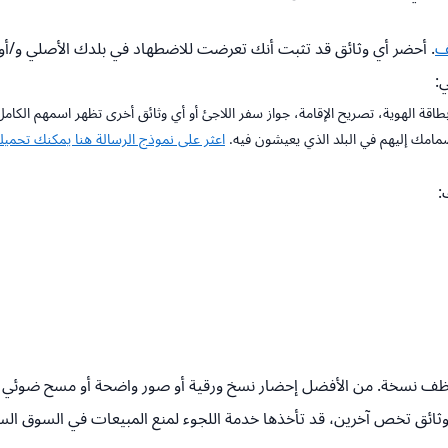
ف
. أحضر أي وثائق قد تثبت أنك تعرضت للاضطهاد في بلدك الأصلي و/أ
ي:
قة الهوية، تصريح الإقامة، جواز سفر اللاجئ أو أي وثائق أخرى تظهر اسمهم الكامل، ت
انضمامك إليهم في البلد الذي يعيشون فيه.
اعثر على نموذج الرسالة هنا يمكنك تحميله
:
ظف نسخة. من الأفضل إحضار نسخ ورقية أو صور واضحة أو مسح ضوئي لوثا
 وثائق تخص آخرين، قد تأخذها خدمة اللجوء لمنع المبيعات في السوق الس