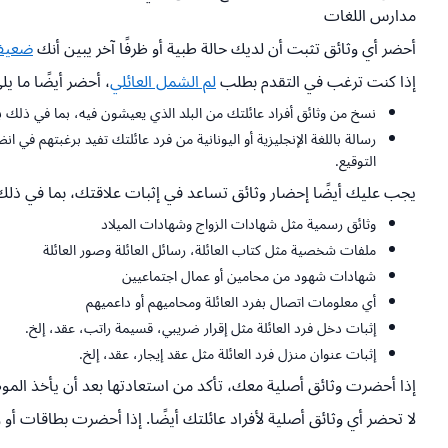
مدارس اللغات
أحضر أي وثائق تثبت أن لديك حالة طبية أو ظرفًا آخر يبين أنك
ضعي
إذا كنت ترغب في التقدم بطلب
لم الشمل العائلي
، أحضر أيضًا ما يل
نسخ من وثائق أفراد عائلتك من البلد الذي يعيشون فيه، بما في ذلك بطا
رسالة باللغة الإنجليزية أو اليونانية من فرد عائلتك تفيد برغبتهم في 
التوقيع.
يجب عليك أيضًا إحضار وثائق تساعد في إثبات علاقتك، بما في ذلك
وثائق رسمية مثل شهادات الزواج وشهادات الميلاد
ملفات شخصية مثل كتاب العائلة، رسائل العائلة وصور العائلة
شهادات شهود من محامين أو عمال اجتماعيين
أي معلومات اتصال بفرد العائلة ومحاميهم أو داعميهم
إثبات دخل فرد العائلة مثل إقرار ضريبي، قسيمة راتب، عقد، إلخ.
إثبات عنوان منزل فرد العائلة مثل عقد إيجار، عقد، إلخ.
إذا أحضرت وثائق أصلية معك، تأكد من استعادتها بعد أن يأخذ المو
لا تحضر أي وثائق أصلية لأفراد عائلتك أيضًا. إذا أحضرت بطاقات أو