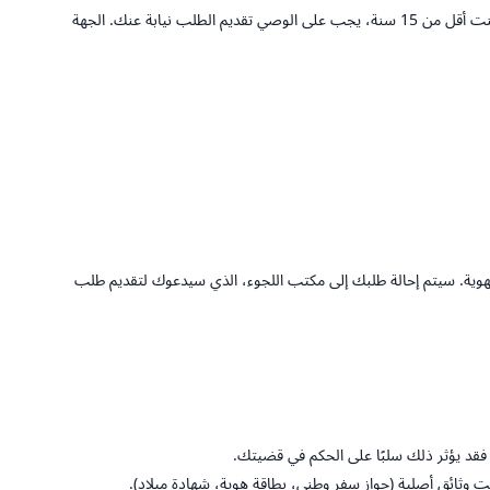
إذا كنت في اليونان بدون عائلتك وعمرك بين 15 و18 سنة، يمكنك تقديم طلبك شخصيًا، أو يمكن للوصي الذي عينته السلطات اليونانية تقديمه نيابة عنك. إذا كنت أقل من 15 سنة، يجب على الوصي تقديم الطلب نيابة عنك. الجهة
 الهوية. سيتم إحالة طلبك إلى مكتب اللجوء، الذي سيدعوك لتقديم طلب
، فقد يؤثر ذلك سلبًا على الحكم في قضيتك.
مت وثائق أصلية (جواز سفر وطني، بطاقة هوية، شهادة ميلاد).