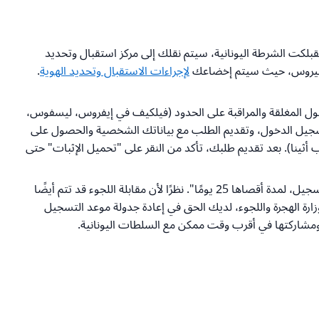
بلكت الشرطة اليونانية، سيتم نقلك إلى مركز استقبال وتحديد
لإجراءات الاستقبال وتحديد الهوية
.
صول المغلقة والمراقبة على الحدود (فيلكيف في إيفروس، ليسفوس،
لتسجيل الدخول، وتقديم الطلب مع بياناتك الشخصية والحصول على
أثينا). بعد تقديم طلبك، تأكد من النقر على "تحميل الإثبات" حتى
عند إكمال طلب موعد التسجيل، سيتم إعلامك أيضًا بأنه عند وصولك إلى مكان التسجيل، سيتعين عليك الإقامة في المرفق "حتى اكتمال التسجيل، لمدة أقصاها 25 يومًا". نظرًا لأن مقابلة اللجوء قد تتم أيضًا
ارة الهجرة واللجوء، لديك الحق في إعادة جدولة موعد التسجيل
) ومشاركتها في أقرب وقت ممكن مع السلطات اليونانية.