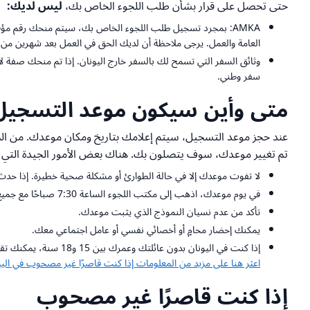
حتى تحصل على قرار بشأن طلب اللجوء الخاص بك،
ليس لديك:
العامة والعمل. يرجى ملاحظة أن لديك الحق في العمل بعد شهرين من تسجيل طلب اللجوء. إذا تم م
وثائق السفر التي تسمح لك بالسفر خارج اليونان. إذا تم منحك صفة ل
سفر وطني.
متى وأين سيكون موعد التسجيل
عند حجز موعد التسجيل، سيتم إعلامك بتاريخ ومكان موعدك. من المحت
تم تغيير موعدك، سوف يتصلون بك. هناك بعض الأمور الجيدة التي 
لا تفوت موعدك إلا في حالة الطوارئ أو مشكلة صحية خطيرة. إذا حدث 
في يوم موعدك، اذهب إلى مكتب اللجوء الساعة 7:30 صباحًا مع جميع أفراد عائلتك.
تأكد من عدم نسيان النموذج الذي يثبت موعدك.
يمكنك إحضار محامٍ أو أخصائي نفسي أو عامل اجتماعي معك.
إذا كنت في اليونان بدون عائلتك وعمرك بين 15 و18 سنة، يمكنك تقديم طلبك بنفسك شخصيًا، أو يمكن للوصي الذي عينته السلطات اليونانية تقديمه نيابة عنك. إذا كنت أقل من 15 سنة، يجب على الوصي تقديم طلبك.
اعثر هنا على مزيد من المعلومات إذا كنت قاصرًا غير مصحوب في اليو
إذا كنت قاصرًا غير مصحوب