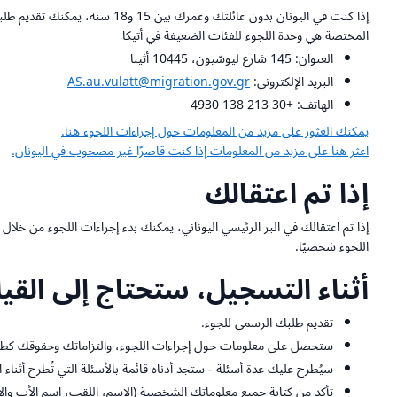
المختصة هي وحدة اللجوء للفئات الضعيفة في أتيكا
العنوان: 145 شارع ليوسّيون، 10445 أثينا
البريد الإلكتروني:
AS.au.vulatt@migration.gov.gr
الهاتف: +30 213 138 4930
يمكنك العثور على مزيد من المعلومات حول إجراءات اللجوء هنا.
اعثر هنا على مزيد من المعلومات إذا كنت قاصرًا غير مصحوب في اليونان.
إذا تم اعتقالك
إذا تم اعتقالك في البر الرئيسي اليوناني، يمكنك بدء إجراءات اللجوء من خل
اللجوء شخصيًا.
أثناء التسجيل، ستحتاج إلى القيام
تقديم طلبك الرسمي للجوء.
ستحصل على معلومات حول إجراءات اللجوء، والتزاماتك وحقوقك كطال
سيُطرح عليك عدة أسئلة - ستجد أدناه قائمة بالأسئلة التي تُطرح أثنا
تأكد من كتابة جميع معلوماتك الشخصية (الاسم، اللقب، اسم الأب والأم