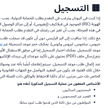
🟨 التسجيل
إذا كنت في اليونان وترغب في التقدم بطلب للحماية الدولية، يجب 
الهوية (RIC) الموجود في فيلاكيف (إيفروس)، أو إلى مراكز الوصول المغلقة والمراقبة للجزر (CCACI) في ليسفوس، خيوس، ساموس، كوس وليروس، حيث سيتم إخضاعك
في هذه المرحلة، يجب أن تعبر عن رغبتك في التقدم بطلب الحماية 
مع ذلك، إذا سافرت إلى البر الرئيسي دون أن تكون قد سجلت طلب ال
خيوس، ساموس، ليروس وكوس)، يمكنك حجز موعد لتسجيله عبر
نم
موعد للتسجيل. يمكنك اختيار التسجيل إما في مرفق الاستقبال الأول
يتم إرسال ملف (PDF) يحتوي على تأكيد موعدك إلى بريدك الإلكتروني.
خلال تلك الفترة، قد يكون من المفيد التواصل مع الجهات القانونية 
الخاص بك حتى مرتين. تذكر دائمًا الاحتفاظ بالوثائق ذات الصلة ال
الأشخاص المعفون من عملية التسجيل المذكورة أعلاه هم:
المحتجزون الجنائيون،
القصر غير المصحوبين، و
المواطنون من دول ثالثة الذين قدموا طلب لجوء سابقًا.