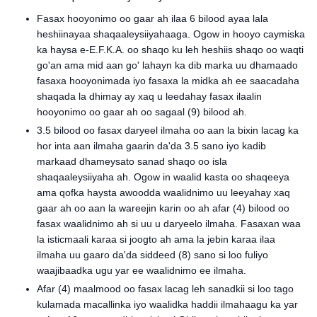
Fasax hooyonimo oo gaar ah ilaa 6 bilood ayaa lala
heshiinayaa shaqaaleysiiyahaaga. Ogow in hooyo caymiska
ka haysa e-E.F.K.A. oo shaqo ku leh heshiis shaqo oo waqti
go'an ama mid aan go' lahayn ka dib marka uu dhamaado
fasaxa hooyonimada iyo fasaxa la midka ah ee saacadaha
shaqada la dhimay ay xaq u leedahay fasax ilaalin
hooyonimo oo gaar ah oo sagaal (9) bilood ah.
3.5 bilood oo fasax daryeel ilmaha oo aan la bixin lacag ka
hor inta aan ilmaha gaarin da'da 3.5 sano iyo kadib
markaad dhameysato sanad shaqo oo isla
shaqaaleysiiyaha ah. Ogow in waalid kasta oo shaqeeya
ama qofka haysta awoodda waalidnimo uu leeyahay xaq
gaar ah oo aan la wareejin karin oo ah afar (4) bilood oo
fasax waalidnimo ah si uu u daryeelo ilmaha. Fasaxan waa
la isticmaali karaa si joogto ah ama la jebin karaa ilaa
ilmaha uu gaaro da'da siddeed (8) sano si loo fuliyo
waajibaadka ugu yar ee waalidnimo ee ilmaha.
Afar (4) maalmood oo fasax lacag leh sanadkii si loo tago
kulamada macallinka iyo waalidka haddii ilmahaagu ka yar