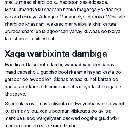
macluumaad sharci oo ku habboon xaaladdaada.
Macluumaadka ku saabsan habka magangalyo-doonka
waxaa bixinaya Adeegga Magangalyo-doonka. Wixii talo
sharci oo khaas ah, waxaad mar walba la xiriiri kartaa
ururada sharci ee la aqoonsan yahay kuwaas oo bixiya
talo sharci oo bilaash ah.
Xaqa warbixinta dambiga
Haddii aad la kulanto dambi, waxaad xaq u leedahay
inaad cabasho u gudbiso booliska ama hay’ad kasta oo
garsoor oo awood leh. Sidaas ayaad ku heli kartaa oo
aad u raaci kartaa dhammaan habraacyada sharciga ee
khuseeya.
Shaqaalaha iyo mas'uuliyiinta dadweynaha waxaa waajib
ku ah inay si buuxda u baaraan kiiskaaga oo ay isla
markiiba u soo wargeliyaan dacwad oogaha guud wixii
macluumaad ah ee la xiriira dambi.