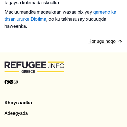
tagaysa kulamada iskuulka.
Macluumaadka maqaalkaan waxaa bixiyay
qareeno ka
tirsan ururka Diotima
, oo ku takhasusay xuquuqda
haweenka.
Kor ugu noqo
Khayraadka
Adeegyada