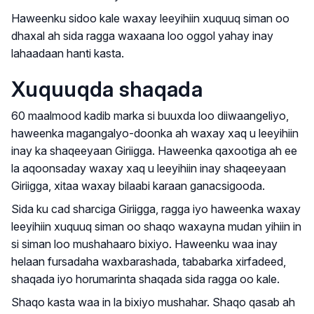
Haweenku sidoo kale waxay leeyihiin xuquuq siman oo
dhaxal ah sida ragga waxaana loo oggol yahay inay
lahaadaan hanti kasta.
Xuquuqda shaqada
60 maalmood kadib marka si buuxda loo diiwaangeliyo,
haweenka magangalyo-doonka ah waxay xaq u leeyihiin
inay ka shaqeeyaan Giriigga. Haweenka qaxootiga ah ee
la aqoonsaday waxay xaq u leeyihiin inay shaqeeyaan
Giriigga, xitaa waxay bilaabi karaan ganacsigooda.
Sida ku cad sharciga Giriigga, ragga iyo haweenka waxay
leeyihiin xuquuq siman oo shaqo waxayna mudan yihiin in
si siman loo mushahaaro bixiyo. Haweenku waa inay
helaan fursadaha waxbarashada, tababarka xirfadeed,
shaqada iyo horumarinta shaqada sida ragga oo kale.
Shaqo kasta waa in la bixiyo mushahar. Shaqo qasab ah