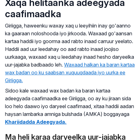
Xaqa helitaanka adeegyada
caafimaadka
Giriigga, haweenku waxay xaq u leeyihiin inay go'aanno
ka gaaraan noloshooda iyo jirkooda. Waxaad go'aansan
kartaa haddii iyo goorma aad rabto inaad carruur yeelato.
Haddii aad uur leedahay oo aad rabto inaad joojiso
uurkaaga, waxaad xaq u leedahay inaad hesho daryeelka
uur-jajabka badbaado leh.
Waxaad halkan ka baran kartaa
wax badan oo ku saabsan xuquuqdaada iyo uurka ee
Giriigga.
Sidoo kale waxaad wax badan ka baran kartaa
adeegyada caafimaadka ee Giriigga, oo ay ku jiraan sida
loo helo daawo iyo daryeel caafimaad, xitaa haddii aadan
haysan lambarka amniga bulshada (AMKA) boggayaga
Khariidadda Adeegyada.
Ma heli karaa daryeelka uur-jajabka