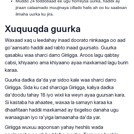
Muddo 24 toddobaad ee ugu horreysa uurka, haddii ay
jiraan calaamado muujinaya cillado halis ah oo ku saabsan
ilmaha uurka ku jira.
Xuquuqda guurka
Waxaad xaq u leedahay inaad doorato ninkaaga oo aad
go'aansato haddii aad rabto inaad guursato. Guurka
qasabku waa sharci darro Giriigga. Aroos lagu qabtay
cabsi, khiyaano ama khiyaano ayaa maxkamad lagu burin
karaa.
Guurka dadka da'da yar sidoo kale waa sharci darro
Giriigga. Sida ku cad sharciga Giriigga, kaliya dadka
da'doodu tahay 18 iyo wixii ka weyn ayaa guursan kara.
Si kastaba ha ahaatee, waxaa la samayn karaa ka
dhaafitaan haddii maxkamad ay tixgeliso danaha ugu
wanaagsan iyo ra'yiga lamaanaha da'da yar.
Giriigga wuxuu aqoonsan yahay heshiis wada