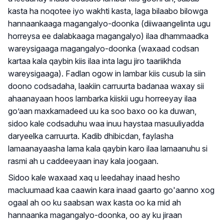
kasta ha noqotee iyo wakhti kasta, laga bilaabo bilowga
hannaankaaga magangalyo-doonka (diiwaangelinta ugu
horreysa ee dalabkaaga magangalyo) ilaa dhammaadka
wareysigaaga magangalyo-doonka (waxaad codsan
kartaa kala qaybin kiis ilaa inta lagu jiro taariikhda
wareysigaaga). Fadlan ogow in lambar kiis cusub la siin
doono codsadaha, laakiin carruurta badanaa waxay sii
ahaanayaan hoos lambarka kiiskii ugu horreeyay ilaa
go’aan maxkamadeed uu ka soo baxo oo ka duwan,
sidoo kale codsaduhu waa inuu haystaa masuuliyadda
daryeelka carruurta. Kadib dhibicdan, faylasha
lamaanayaasha lama kala qaybin karo ilaa lamaanuhu si
rasmi ah u caddeeyaan inay kala joogaan.
Sidoo kale waxaad xaq u leedahay inaad hesho
macluumaad kaa caawin kara inaad gaarto go'aanno xog
ogaal ah oo ku saabsan wax kasta oo ka mid ah
hannaanka magangalyo-doonka, oo ay ku jiraan