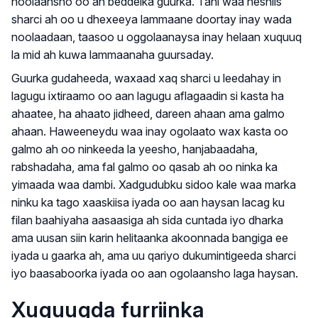
noolaansho oo ah beddelka guurka. Tani waa heshiis
sharci ah oo u dhexeeya lammaane doortay inay wada
noolaadaan, taasoo u oggolaanaysa inay helaan xuquuq
la mid ah kuwa lammaanaha guursaday.
Guurka gudaheeda, waxaad xaq sharci u leedahay in
lagugu ixtiraamo oo aan lagugu aflagaadin si kasta ha
ahaatee, ha ahaato jidheed, dareen ahaan ama galmo
ahaan. Haweeneydu waa inay ogolaato wax kasta oo
galmo ah oo ninkeeda la yeesho, hanjabaadaha,
rabshadaha, ama fal galmo oo qasab ah oo ninka ka
yimaada waa dambi. Xadgudubku sidoo kale waa marka
ninku ka tago xaaskiisa iyada oo aan haysan lacag ku
filan baahiyaha aasaasiga ah sida cuntada iyo dharka
ama uusan siin karin helitaanka akoonnada bangiga ee
iyada u gaarka ah, ama uu qariyo dukumintigeeda sharci
iyo baasaboorka iyada oo aan ogolaansho laga haysan.
Xuquuqda furriinka