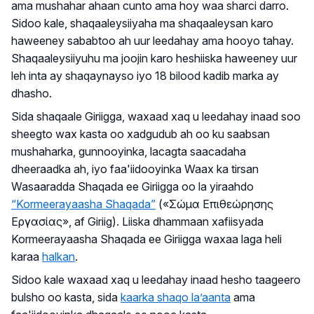
ama mushahar ahaan cunto ama hoy waa sharci darro.
Sidoo kale, shaqaaleysiiyaha ma shaqaaleysan karo
haweeney sababtoo ah uur leedahay ama hooyo tahay.
Shaqaaleysiiyuhu ma joojin karo heshiiska haweeney uur
leh inta ay shaqaynayso iyo 18 bilood kadib marka ay
dhasho.
Sida shaqaale Giriigga, waxaad xaq u leedahay inaad soo
sheegto wax kasta oo xadgudub ah oo ku saabsan
mushaharka, gunnooyinka, lacagta saacadaha
dheeraadka ah, iyo faa'iidooyinka Waax ka tirsan
Wasaaradda Shaqada ee Giriigga oo la yiraahdo
“Kormeerayaasha Shaqada”
(«Σώμα Επιθεώρησης
Εργασίας», af Giriig). Liiska dhammaan xafiisyada
Kormeerayaasha Shaqada ee Giriigga waxaa laga heli
karaa
halkan
.
Sidoo kale waxaad xaq u leedahay inaad hesho taageero
bulsho oo kasta, sida
kaarka shaqo la’aanta
ama