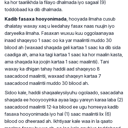
ka hor taariikhda la filayo dhalmada iyo sagaal (9)
toddobaad ka dib dhalmada.
Kadib fasaxa hooyonimada
, hooyada ilmaha cusub
dhalatay waxay xaq u leedahay fasax naas nuujin iyo
daryeelka ilmaha. Fasaxan wuxuu kuu oggolaanayaa
inaad shaqeyso 1 saac oo ka yar maalintii muddo 30
bilood ah (waxaad shaqada geli kartaa 1 saac ka dib sida
caadiga ah, ama ka tagi kartaa 1 saac ka hor maalin kasta,
ama shaqada ka joojin kartaa 1 saac maalintii). Tani
waxay ka dhigan tahay haddii aad shaqeyso 8
saacadood maalintii, waxaad shaqeyn kartaa 7
saacadood maalintii muddo 30 bilood ah.
Sidoo kale, haddii shaqaaleysiiyuhu ogolaado, saacadaha
shaqada ee hooyooyinka ayaa lagu yareyn karaa laba (2)
saacadood maalintii 12-ka bilood ee ugu horreeya kadib
fasaxa hooyonimada iyo hal (1) saac maalintii lix (6)
bilood oo dheeraad ah.
Ikhtiyaar kale waa in la qaato