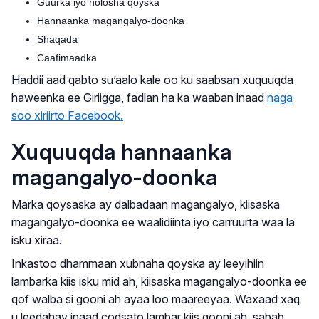
Guurka iyo nolosha qoyska
Hannaanka magangalyo-doonka
Shaqada
Caafimaadka
Haddii aad qabto su’aalo kale oo ku saabsan xuquuqda
haweenka ee Giriigga, fadlan ha ka waaban inaad
naga
soo xiriirto Facebook.
Xuquuqda hannaanka
magangalyo-doonka
Marka qoysaska ay dalbadaan magangalyo, kiisaska
magangalyo-doonka ee waalidiinta iyo carruurta waa la
isku xiraa.
Inkastoo dhammaan xubnaha qoyska ay leeyihiin
lambarka kiis isku mid ah, kiisaska magangalyo-doonka ee
qof walba si gooni ah ayaa loo maareeyaa. Waxaad xaq
u leedahay inaad codsato lambar kiis gooni ah, sabab