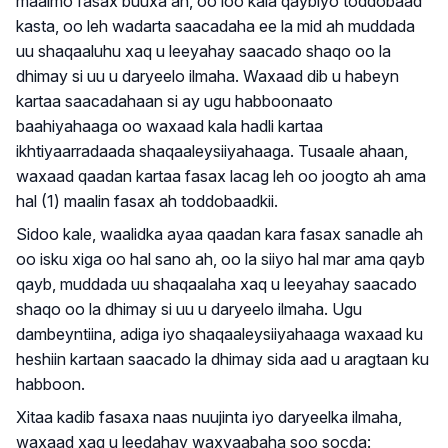
maalmo fasax buuxa ah, oo loo kala qaybiyo toddobaad
kasta, oo leh wadarta saacadaha ee la mid ah muddada
uu shaqaaluhu xaq u leeyahay saacado shaqo oo la
dhimay si uu u daryeelo ilmaha.
Waxaad dib u habeyn
kartaa saacadahaan si ay ugu habboonaato
baahiyahaaga oo waxaad kala hadli kartaa
ikhtiyaarradaada shaqaaleysiiyahaaga. Tusaale ahaan,
waxaad qaadan kartaa fasax lacag leh oo joogto ah ama
hal (1) maalin fasax ah toddobaadkii.
Sidoo kale, waalidka ayaa qaadan kara fasax sanadle ah
oo isku xiga oo hal sano ah, oo la siiyo hal mar ama qayb
qayb, muddada uu shaqaalaha xaq u leeyahay saacado
shaqo oo la dhimay si uu u daryeelo ilmaha. Ugu
dambeyntiina, adiga iyo shaqaaleysiiyahaaga waxaad ku
heshiin kartaan saacado la dhimay sida aad u aragtaan ku
habboon.
Xitaa kadib fasaxa naas nuujinta iyo daryeelka ilmaha,
waxaad xaq u leedahay waxyaabaha soo socda: