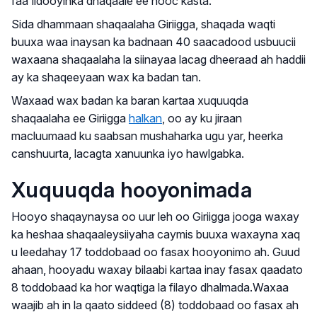
faa'iidooyinka dhaqaale ee nooc kasta.
Sida dhammaan shaqaalaha Giriigga, shaqada waqti
buuxa waa inaysan ka badnaan 40 saacadood usbuucii
waxaana shaqaalaha la siinayaa lacag dheeraad ah haddii
ay ka shaqeeyaan wax ka badan tan.
Waxaad wax badan ka baran kartaa xuquuqda
shaqaalaha ee Giriigga
halkan
, oo ay ku jiraan
macluumaad ku saabsan mushaharka ugu yar, heerka
canshuurta, lacagta xanuunka iyo hawlgabka.
Xuquuqda hooyonimada
Hooyo shaqaynaysa oo uur leh oo Giriigga jooga waxay
ka heshaa shaqaaleysiiyaha caymis buuxa waxayna xaq
u leedahay 17 toddobaad oo fasax hooyonimo ah. Guud
ahaan, hooyadu waxay bilaabi kartaa inay fasax qaadato
8 toddobaad ka hor waqtiga la filayo dhalmada.Waxaa
waajib ah in la qaato siddeed (8) toddobaad oo fasax ah