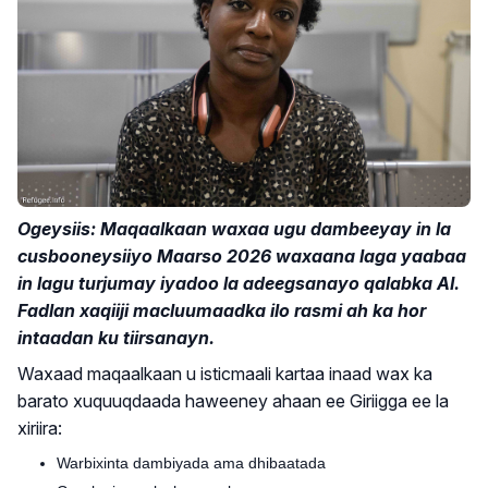
Ogeysiis: Maqaalkaan waxaa ugu dambeeyay in la
cusbooneysiiyo Maarso 2026 waxaana laga yaabaa
in lagu turjumay iyadoo la adeegsanayo qalabka AI.
Fadlan xaqiiji macluumaadka ilo rasmi ah ka hor
intaadan ku tiirsanayn.
Waxaad maqaalkaan u isticmaali kartaa inaad wax ka
barato xuquuqdaada haweeney ahaan ee Giriigga ee la
xiriira:
Warbixinta dambiyada ama dhibaatada