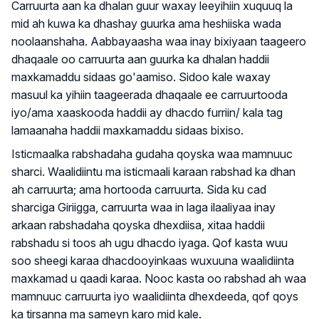
Carruurta aan ka dhalan guur waxay leeyihiin xuquuq la
mid ah kuwa ka dhashay guurka ama heshiiska wada
noolaanshaha. Aabbayaasha waa inay bixiyaan taageero
dhaqaale oo carruurta aan guurka ka dhalan haddii
maxkamaddu sidaas go'aamiso. Sidoo kale waxay
masuul ka yihiin taageerada dhaqaale ee carruurtooda
iyo/ama xaaskooda haddii ay dhacdo furriin/ kala tag
lamaanaha haddii maxkamaddu sidaas bixiso.
Isticmaalka rabshadaha gudaha qoyska waa mamnuuc
sharci. Waalidiintu ma isticmaali karaan rabshad ka dhan
ah carruurta; ama hortooda carruurta. Sida ku cad
sharciga Giriigga, carruurta waa in laga ilaaliyaa inay
arkaan rabshadaha qoyska dhexdiisa, xitaa haddii
rabshadu si toos ah ugu dhacdo iyaga. Qof kasta wuu
soo sheegi karaa dhacdooyinkaas wuxuuna waalidiinta
maxkamad u qaadi karaa. Nooc kasta oo rabshad ah waa
mamnuuc carruurta iyo waalidiinta dhexdeeda, qof qoys
ka tirsanna ma sameyn karo mid kale.