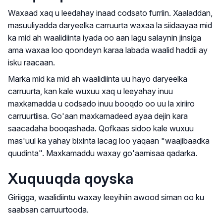
Waxaad xaq u leedahay inaad codsato furriin. Xaaladdan,
masuuliyadda daryeelka carruurta waxaa la siidaayaa mid
ka mid ah waalidiinta iyada oo aan lagu salaynin jinsiga
ama waxaa loo qoondeyn karaa labada waalid haddii ay
isku raacaan.
Marka mid ka mid ah waalidiinta uu hayo daryeelka
carruurta, kan kale wuxuu xaq u leeyahay inuu
maxkamadda u codsado inuu booqdo oo uu la xiriiro
carruurtiisa. Go'aan maxkamadeed ayaa dejin kara
saacadaha booqashada. Qofkaas sidoo kale wuxuu
mas'uul ka yahay bixinta lacag loo yaqaan "waajibaadka
quudinta". Maxkamaddu waxay go'aamisaa qadarka.
Xuquuqda qoyska
Giriigga, waalidiintu waxay leeyihiin awood siman oo ku
saabsan carruurtooda.