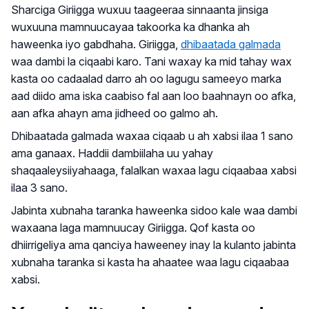
Sharciga Giriigga wuxuu taageeraa sinnaanta jinsiga
wuxuuna mamnuucayaa takoorka ka dhanka ah
haweenka iyo gabdhaha. Giriigga,
dhibaatada galmada
waa dambi la ciqaabi karo. Tani waxay ka mid tahay wax
kasta oo cadaalad darro ah oo lagugu sameeyo marka
aad diido ama iska caabiso fal aan loo baahnayn oo afka,
aan afka ahayn ama jidheed oo galmo ah.
Dhibaatada galmada waxaa ciqaab u ah xabsi ilaa 1 sano
ama ganaax. Haddii dambiilaha uu yahay
shaqaaleysiiyahaaga, falalkan waxaa lagu ciqaabaa xabsi
ilaa 3 sano.
Jabinta xubnaha taranka haweenka sidoo kale waa dambi
waxaana laga mamnuucay Giriigga. Qof kasta oo
dhiirrigeliya ama qanciya haweeney inay la kulanto jabinta
xubnaha taranka si kasta ha ahaatee waa lagu ciqaabaa
xabsi.