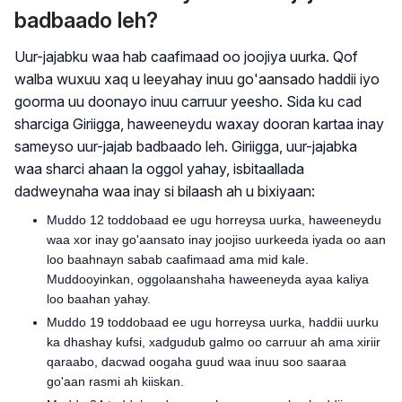
badbaado leh?
Uur-jajabku waa hab caafimaad oo joojiya uurka. Qof
walba wuxuu xaq u leeyahay inuu go'aansado haddii iyo
goorma uu doonayo inuu carruur yeesho. Sida ku cad
sharciga Giriigga, haweeneydu waxay dooran kartaa inay
sameyso uur-jajab badbaado leh. Giriigga, uur-jajabka
waa sharci ahaan la oggol yahay, isbitaallada
dadweynaha waa inay si bilaash ah u bixiyaan:
Muddo 12 toddobaad ee ugu horreysa uurka, haweeneydu
waa xor inay go'aansato inay joojiso uurkeeda iyada oo aan
loo baahnayn sabab caafimaad ama mid kale.
Muddooyinkan, oggolaanshaha haweeneyda ayaa kaliya
loo baahan yahay.
Muddo 19 toddobaad ee ugu horreysa uurka, haddii uurku
ka dhashay kufsi, xadgudub galmo oo carruur ah ama xiriir
qaraabo, dacwad oogaha guud waa inuu soo saaraa
go'aan rasmi ah kiiskan.