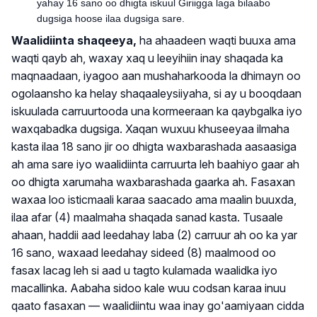
yahay 16 sano oo dhigta iskuul Giriigga laga bilaabo
dugsiga hoose ilaa dugsiga sare.
Waalidiinta shaqeeya,
ha ahaadeen waqti buuxa ama
waqti qayb ah, waxay xaq u leeyihiin inay shaqada ka
maqnaadaan, iyagoo aan mushaharkooda la dhimayn oo
ogolaansho ka helay shaqaaleysiiyaha, si ay u booqdaan
iskuulada carruurtooda una kormeeraan ka qaybgalka iyo
waxqabadka dugsiga. Xaqan wuxuu khuseeyaa ilmaha
kasta ilaa 18
sano jir oo dhigta waxbarashada aasaasiga
ah ama sare iyo waalidiinta carruurta leh baahiyo gaar ah
oo dhigta xarumaha waxbarashada gaarka ah. Fasaxan
waxaa loo isticmaali karaa saacado ama maalin buuxda,
ilaa afar (
4)
maalmaha shaqada sanad kasta. Tusaale
ahaan, haddii aad leedahay laba (2) carruur ah oo ka yar
16 sano, waxaad leedahay sideed (8) maalmood oo
fasax lacag leh si aad u tagto kulamada waalidka iyo
macallinka. Aabaha sidoo kale wuu codsan karaa inuu
qaato fasaxan — waalidiintu waa inay go'aamiyaan cidda