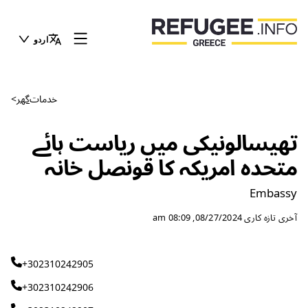
اردو
خدمات
گھر
>
تھیسالونیکی میں ریاست ہائے
متحدہ امریکہ کا قونصل خانہ
Embassy
آخری تازہ کاری
08/27/2024, 08:09 am
+302310242905
+302310242906