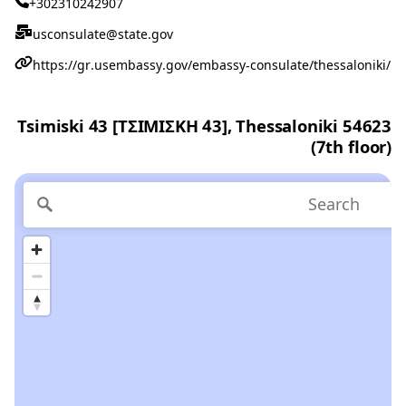
+302310242907
usconsulate@state.gov
https://gr.usembassy.gov/embassy-consulate/thessaloniki/
Tsimiski 43 [ΤΣΙΜΙΣΚΗ 43], Thessaloniki 54623
(7th floor)