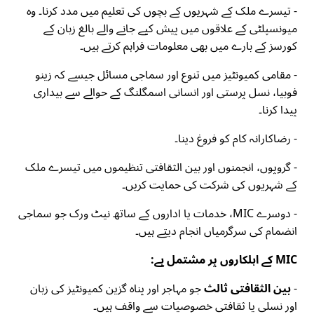
- تیسرے ملک کے شہریوں کے بچوں کی تعلیم میں مدد کرنا۔ وہ
میونسپلٹی کے علاقوں میں پیش کیے جانے والے بالغ زبان کے
کورسز کے بارے میں بھی معلومات فراہم کرتے ہیں۔
- مقامی کمیونٹیز میں تنوع اور سماجی مسائل جیسے کہ زینو
فوبیا، نسل پرستی اور انسانی اسمگلنگ کے حوالے سے بیداری
پیدا کرنا۔
- رضاکارانہ کام کو فروغ دینا۔
- گروپوں، انجمنوں اور بین الثقافتی تنظیموں میں تیسرے ملک
کے شہریوں کی شرکت کی حمایت کریں۔
- دوسرے MIC، خدمات یا اداروں کے ساتھ نیٹ ورک جو سماجی
انضمام کی سرگرمیاں انجام دیتے ہیں۔
MIC کے اہلکاروں پر مشتمل ہے:
-
بین الثقافتی ثالث
جو مہاجر اور پناہ گزین کمیونٹیز کی زبان
اور نسلی یا ثقافتی خصوصیات سے واقف ہیں۔