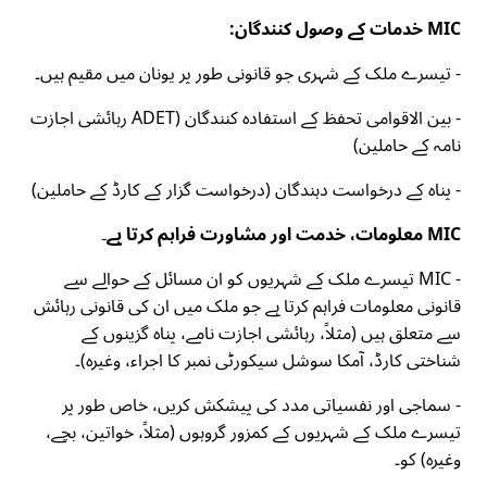
MIC خدمات کے وصول کنندگان:
- تیسرے ملک کے شہری جو قانونی طور پر یونان میں مقیم ہیں۔
- بین الاقوامی تحفظ کے استفادہ کنندگان (ADET رہائشی اجازت
نامہ کے حاملین)
- پناہ کے درخواست دہندگان (درخواست گزار کے کارڈ کے حاملین)
MIC معلومات، خدمت اور مشاورت فراہم کرتا ہے۔
- MIC تیسرے ملک کے شہریوں کو ان مسائل کے حوالے سے
قانونی معلومات فراہم کرتا ہے جو ملک میں ان کی قانونی رہائش
سے متعلق ہیں (مثلاً، رہائشی اجازت نامے، پناہ گزینوں کے
شناختی کارڈ، آمکا سوشل سیکورٹی نمبر کا اجراء، وغیرہ)۔
- سماجی اور نفسیاتی مدد کی پیشکش کریں، خاص طور پر
تیسرے ملک کے شہریوں کے کمزور گروہوں (مثلاً، خواتین، بچے،
وغیرہ) کو۔