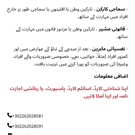
-
سماجی کارکن
، تارکین وطن یا اقلیتوں یا سماجی طور پر خارج
افراد میں مہارت کے ساتھ۔
-
قانونی مشیر
، تارکین وطن یا مزدور قانون میں مہارت کے
ساتھ۔
-
نفسیاتی ماہرین
، بعد از صدمے کے تناؤ کے عوارض میں اور
کمزور افراد (مثلاً، خواتین، بچے، خصوصی ضروریات والے افراد،
وغیرہ) کی ضروریات کو پورا کرنے میں تربیت یافتہ۔
اضافی معلومات
اپنا شناختی کارڈ، اسائلم کارڈ، پاسپورٹ، یا رہائشی اجازت
نامہ اور اپنا آمکا لائیں۔
+302262028581
+302262028591