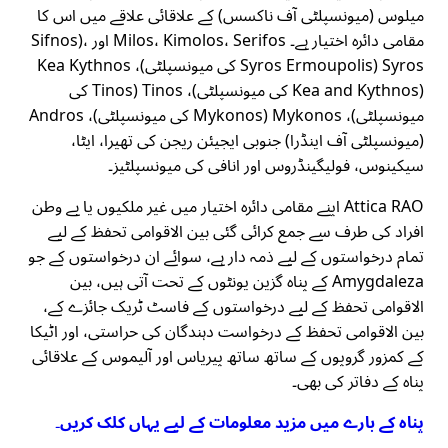
میلوس (میونسپلٹی آف ناکسس) کے علاقائی علاقے میں اس کا
مقامی دائرہ اختیار ہے۔ Milos، Kimolos، Serifos اور Sifnos)،
Syros (Syros Ermoupolis کی میونسپلٹی)، Kea Kythnos
(Kea and Kythnos کی میونسپلٹی)، Tinos (Tinos کی
میونسپلٹی)، Mykonos (Mykonos کی میونسپلٹی)، Andros
(میونسپلٹی آف اینڈرا) جنوبی ایجیئن ریجن کی تھیرا، ایٹا،
سیکینوس، فولیگینڈروس اور انافی کی میونسپلٹیز۔
Attica RAO اپنے مقامی دائرہ اختیار میں غیر ملکیوں یا بے وطن
افراد کی طرف سے جمع کرائی گئی بین الاقوامی تحفظ کے لیے
تمام درخواستوں کے لیے ذمہ دار ہے، سوائے ان درخواستوں کے جو
Amygdaleza کے پناہ گزین یونٹوں کے تحت آتی ہیں، بین
الاقوامی تحفظ کے لیے درخواستوں کے فاسٹ ٹریک جائزے کے،
بین الاقوامی تحفظ کے درخواست دہندگان کی حراستی، اور اٹیکا
کے کمزور گروپوں کے ساتھ ساتھ پیریاس اور آلیموس کے علاقائی
پناہ کے دفاتر کی بھی۔
پناہ کے بارے میں مزید معلومات کے لیے یہاں کلک کریں۔