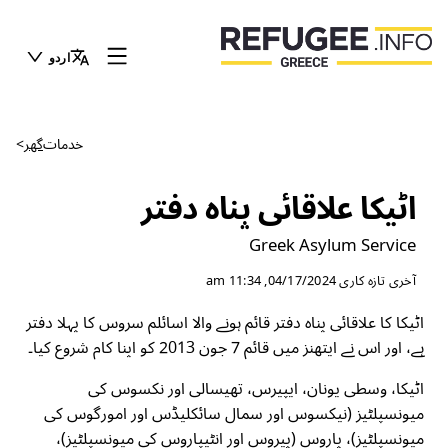
اردو
خدمات
گھر
>
اٹیکا علاقا‏ئی پناہ دفتر
Greek Asylum Service
آخری تازہ کاری
04/17/2024, 11:34 am
اٹیکا کا علاقائی پناہ دفتر قائم ہونے والا اسائلم سروس کا پہلا دفتر
ہے، اور اس نے ایتھنز میں قائم 7 جون 2013 کو اپنا کام شروع کیا۔
اٹیکا، وسطی یونان، ایپیرس، تھیسالی اور نکسوس کی
میونسپلٹیز (نیکسوس اور سمال سائکلیڈس اور امورگوس کی
میونسپلٹیز)، پاروس (پیروس اور انٹیپاروس کی میونسپلٹیز)،