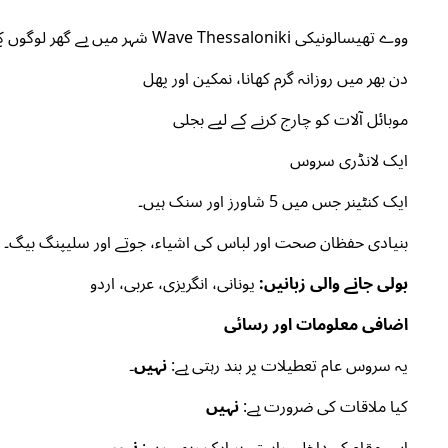
ووے تھیسالونیکی Wave Thessaloniki شہر میں بے گھر لوگوں کے لیے ایک کمیونٹی سنٹر چلاتی ہے، خاص طور پر لوگوں کے چلتے پھرتے، جہاں وہ رسائی حاصل کر سکتے ہیں:
دن بھر میں روزانہ گرم کھانا، نمکین اور پھل
موبائل آلات کو چارج کرنے کے لیے بجلی
ایک لانڈری سروس
ایک کنٹینر جس میں 5 شاورز اور سنک ہیں۔
بنیادی حفظان صحت اور لباس کی اشیاء، جوتے اور سلیپنگ بیگ۔
بولی جانے والی زبانیں:
یونانی، انگریزی، عربی، اردو
اضافی معلومات اور رسائی
یہ سروس عام تعطیلات پر بند رہتی ہے:
نہیں۔
کیا ملاقات کی ضرورت ہے:
نہیں