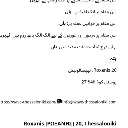
اس مقام کے داخلی راستے پر ایک ریمپ ہے:
نہیں
اس مقام پر ایک لفٹ ہے:
ہاں
اس مقام پر خواتین عملہ ہے:
ہاں
اس مقام پر مردوں اور عورتوں کے لیے الگ الگ باتھ روم ہیں:
نہیں۔
یہاں درج تمام خدمات مفت ہیں:
ہاں
پتہ
Roxanis 20، تھیسالونیکی
پوسٹل کوڈ 546 27
ttps://wave-thessaloniki.com/
info@wave-thessaloniki.com
Roxanis [ΡΩΞΑΝΗΣ] 20, Thessaloniki