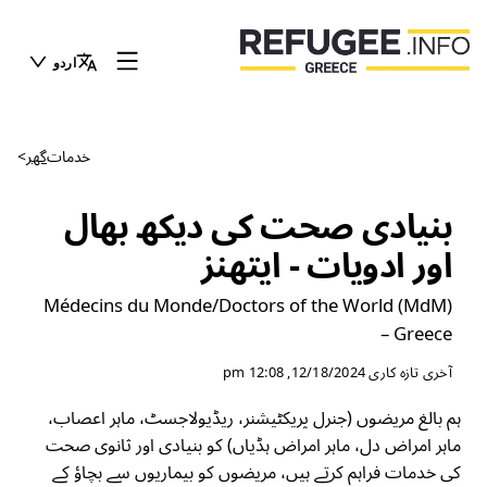
اردو
خدمات
گھر
>
بنیادی صحت کی دیکھ بھال
اور ادویات - ایتھنز
Médecins du Monde/Doctors of the World (MdM)
– Greece
آخری تازہ کاری
12/18/2024, 12:08 pm
ہم بالغ مریضوں (جنرل پریکٹیشنر، ریڈیولاجسٹ، ماہر اعصاب،
ماہر امراض دل، ماہر امراض ہڈیاں) کو بنیادی اور ثانوی صحت
کی خدمات فراہم کرتے ہیں، مریضوں کو بیماریوں سے بچاؤ کے