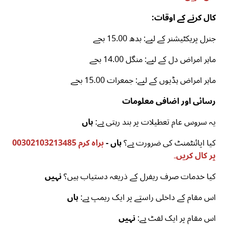
کال کرنے کے اوقات:
جنرل پریکٹیشنر کے لیے: بدھ 15.00 بجے
ماہر امراض دل کے لیے: منگل 14.00 بجے
ماہر امراض ہڈیوں کے لیے: جمعرات 15.00 بجے
رسائی اور اضافی معلومات
یہ سروس عام تعطیلات پر بند رہتی ہے:
ہاں
کیا اپائنٹمنٹ کی ضرورت ہے؟
ہاں -
براہ کرم 00302103213485
پر کال کریں۔
کیا خدمات صرف ریفرل کے ذریعہ دستیاب ہیں؟
نہیں
اس مقام کے داخلی راستے پر ایک ریمپ ہے:
ہاں
اس مقام پر ایک لفٹ ہے:
نہیں