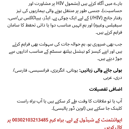
بارے میں آگاہ کرتے ہیں (بشمول HIV پر مشاورت اور
حساسیت)، جنسی طور پر منتقل ہونے والی بیماریوں کی تیز
رفتار جانچ (HIV/) کے لیے ایک چوکی ہے۔ ایڈز، ہیپاٹائٹس بی/سی،
سیفیلس وغیرہ) اور ہم انہیں مناسب دوا یا ذاتی تحفظ کا سامان
فراہم کرتے ہیں۔
جب بھی ضروری ہو، ہم حوالہ جات کی سہولت بھی فراہم کرتے
ہیں اور اپنے کیسز کو نیشنل ہیلتھ سسٹم کے مناسب اداروں سے
جوڑ دیتے ہیں۔
بولی جانے والی زبانیں:
یونانی، انگریزی، فرانسیسی، فارسی/
دری، عربی
اضافی تفصیلات
آپ یا تو ملاقات کا وقت طے کر سکتے ہیں یا آپ براہ راست
کلینک جا سکتے ہیں (اوپن ڈور پالیسی)۔
اپوائنٹمنٹ کے شیڈول کے لیے، براہ کرم 00302103213485 پر
کال کریں