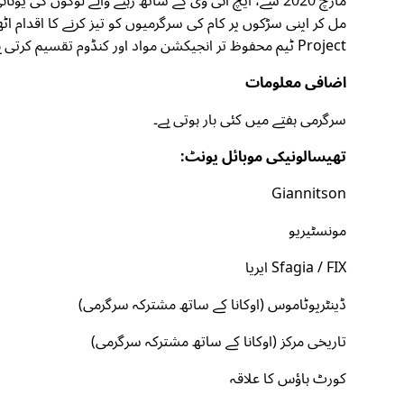
مارچ 2020 سے، ایچ آئی وی کے ساتھ رہنے والے لوگوں 
Project ٹیم محفوظ تر انجیکشن مواد اور کنڈوم تقسیم کرتی ہے اور جنسی صحت کی جانچ، بااختیار بنانے، سماجی کام کی خدمت اور قانونی مدد کے حوالے فراہم کرتی ہے۔
اضافی معلومات
سرگرمی ہفتے میں کئی بار ہوتی ہے۔
تھیسالونیکی موبائل یونٹ:
Giannitson
مونسٹیریو
Sfagia / FIX ایریا
ڈینٹرپوٹاموس (اوکانا کے ساتھ مشترکہ سرگرمی)
تاریخی مرکز (اوکانا کے ساتھ مشترکہ سرگرمی)
کورٹ ہاؤس کا علاقہ