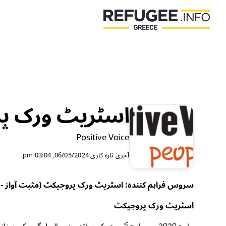
اسٹریٹ ورک پر
Positive Voice
آخری تازہ کاری
06/05/2024, 03:04 pm
سروس فراہم کنندہ: اسٹریٹ ورک پروجیکٹ (مثبت آواز - پ
اسٹریٹ ورک پروجیکٹ