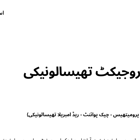
اس
وجیکٹ تھیسالونیکی
رومیتھیس - چیک پوائنٹ - ریڈ امبریلا تھیسالونیکی)