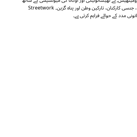
پرومیتھیس; نے تھیسالونیکی اور اوکانا کی میونسپلٹی کے ساتھ
مل کر اپنی سڑکوں پر کام کی سرگرمیوں کو تیز کرنے کا اقدام اٹھایا ہے کمزور گروہ جیسے منشیات کا استعمال کرنے والے لوگ، بے گھر افراد، جنسی کارکنان، تارکین وطن اور پناہ گزین۔ Streetwork