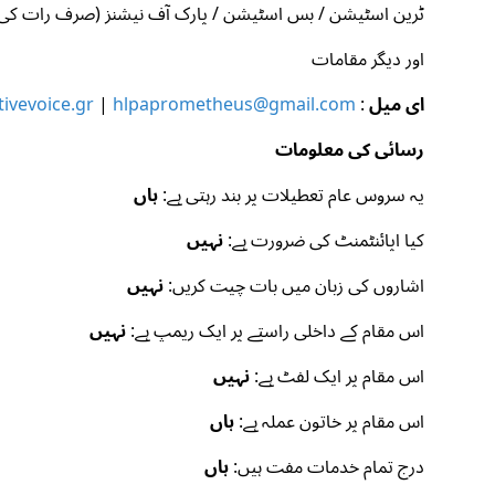
ٹرین اسٹیشن / بس اسٹیشن / پارک آف نیشنز (صرف رات ک
اور دیگر مقامات
ای میل
:
hlpaprometheus@gmail.com
|
ivevoice.gr
رسائی کی معلومات
یہ سروس عام تعطیلات پر بند رہتی ہے:
ہاں
کیا اپائنٹمنٹ کی ضرورت ہے:
نہیں
اشاروں کی زبان میں بات چیت کریں:
نہیں
اس مقام کے داخلی راستے پر ایک ریمپ ہے:
نہیں
اس مقام پر ایک لفٹ ہے:
نہیں
اس مقام پر خاتون عملہ ہے:
ہاں
درج تمام خدمات مفت ہیں:
ہاں