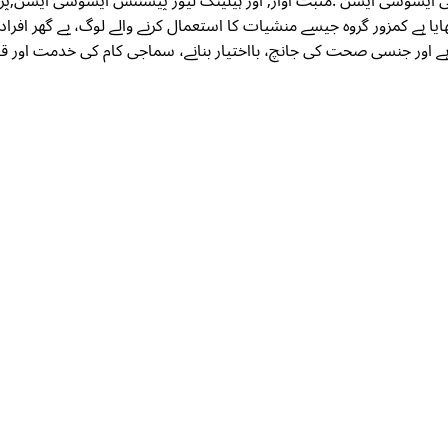
کی یونانی ایسوسی ایشن :مثبت آواز; اور ہیلینک لیور پیشنٹس ایسوسی ایشن;