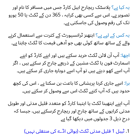
یہ کیا ہے؟
پلاسٹک ریچارج ایبل کارڈ جس میں مسافر کا نام اور
تصویر ہے۔ اس سے کسی بھی کرایہ ، 365 دن کے ٹکٹ یا 50 یورو
تک کی رقم وصول کی جاسکتی ہے۔
یہ کس کے لیے ہے؟
ایتھنز ٹرانسپورٹ کے کثرت سے استعمال کرنے
والے کے ساتھ ساتھ کوئی بھی جو آدھی قیمت کا ٹکٹ چاہتا ہے۔
اچھا:
آپ آن لائن ٹکٹ خرید سکتے ہیں اور اپنے کارڈ کو اپنے
اسمارٹ فون یا ٹکٹ مشین کے ذریعے چارج کر سکتے ہیں ، اگر
آپ اسے کھو دیتے ہیں تو آپ اسے دوبارہ جاری کر سکتے ہیں۔
برا:
اسے جاری کرنا پریشانی کا باعث بن سکتا ہے ، اس کی کچھ
حدود ہیں کہ آپ کتنے ٹکٹ اس سے وصول کر سکتے ہیں۔
آپ اپنے ایتھینا ٹکٹ یا ایتینا کارڈ کو متعدد قلیل مدتی اور طویل
مدتی کرایوں کے ساتھ چارج اور ریچارج کرسکتے ہیں، جیسا کہ
درج ذیل 3 جدولوں میں دیکھا گیا ہے
1.
ٹیبل 1 قلیل مدتی ٹکٹ (ہوائی اڈے کی منتقلی نہیں)