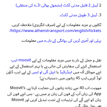
2
ٹیبل 2 قلیل مدتی ٹکٹ (بشمول ہوائی اڈے کی منتقلی)
3.
ٹیبل 3 طویل مدتی ٹکٹ۔
ٹکٹوں پر مزید معلومات کے لیے (صرف انگریزی) ملاحظہ کریں۔
https://www.athenstransport.com/english/tickets/
پہلی اور آخری ٹرین کی روانگی کے بارے میں
معلومات۔
نقل و حمل کے بارے میں مزید معلومات کے لیے
moovit ایپ
استعمال کرنے کی سفارش کی جاتی ہے یا بہتر استعمال کے لیے
اپنے موبائل آلہ میں
اینڈرائیڈ
یا
ایپل آئی او ایس
کے لیے ایپ ڈاؤن
لوڈ کریں۔ایپ 45 زبانوں میں دستیاب ہے!
موویت اب 40 سے زیادہ زبانوں کی حمایت کرتا ہے۔ Moovit’s
App کی زبان آپ کے فون کی زبان پر مبنی ہے - بس اپنے فون کی
زبان کو اپنے آلے کی ترتیبات کے تحت تبدیل کریں اور Moovit
بھی بدل جائے گی۔