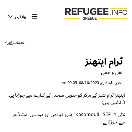
اردو
خدمات
گھر
>
ٹرام ایتھنز
نقل و حمل
آخری تازہ کاری
08/10/2023, 09:05 pm
ایتھنز ٹرام شہر کے مرکز کو جنوبی سمندر کے کنارے سے جوڑتا ہے۔
3 لائنیں ہیں:
لائن 1 "Kasomouli - SEF" شہر کو امن اور دوستی اسٹیڈیم
سے جوڑتا ہے،