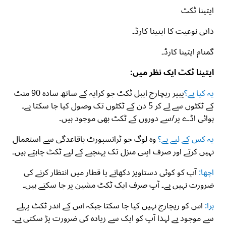
ایتینا ٹکٹ
ذاتی نوعیت کا ایتینا کارڈ۔
گمنام ایتینا کارڈ۔
ایتینا ٹکٹ ایک نظر میں:
یہ کیا ہے؟
پیپر ریچارج ایبل ٹکٹ جو کرایہ کے ساتھ سادہ 90 منٹ
کے ٹکٹوں سے لے کر 5 دن کے ٹکٹوں تک وصول کیا جا سکتا ہے۔
ہوائی اڈے پر/سے دوروں کے ٹکٹ بھی موجود ہیں۔
یہ کس کے لیے ہے؟
وہ لوگ جو ٹرانسپورٹ باقاعدگی سے استعمال
نہیں کرتے اور صرف اپنی منزل تک پہنچنے کے لیے ٹکٹ چاہتے ہیں۔
اچھا:
آپ کو کوئی دستاویز دکھانے یا قطار میں انتظار کرنے کی
ضرورت نہیں ہے۔ آپ صرف ایک ٹکٹ مشین پر جا سکتے ہیں۔
برا:
اس کو ریچارج نہیں کیا جا سکتا جبکہ اس کے اندر ٹکٹ پہلے
سے موجود ہے لہذا آپ کو ایک سے زیادہ کی ضرورت پڑ سکتی ہے۔