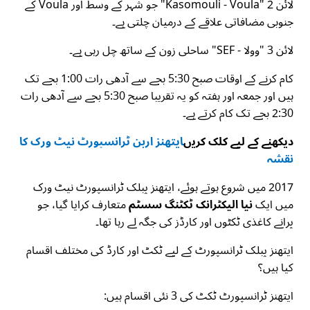
لائن 2 "Kasomouli - Voula" جو شہر کے وسط اور Voula کے
جنوبی مضافاتی علاقے کے درمیان چلتی ہے۔
لائن 3 "وولا - SEF" ساحلی زون کے ساتھ چل رہی ہے۔
کام کرنے کے اوقات صبح 5:30 بجے سے آدھی رات 1:00 بجے تک
ہیں اور جمعہ اور ہفتہ کو یہ تقریبا صبح 5:30 بجے سے آدھی رات
2:30 بجے تک کام کرتے ہے۔
دیکھنے کے لیے کلک کریں
ایتھنز اربن ٹرانسپورٹ نیٹ ورک کا
نقشہ
2017 میں شروع ہوتے ہوئے، ایتھنز پبلک ٹرانسپورٹ نیٹ ورک
میں ایک
نیا الیکٹرانک ٹکٹنگ سسٹم
متعارف کرایا گیا، جو
پرانے کاغذی ٹکٹوں اور کارڈز کی جگہ لے رہا تھا۔
ایتھنز پبلک ٹرانسپورٹ کے لیے ٹکٹ اور کارڈ کی مختلف اقسام
کیا ہیں؟
ایتھنز ٹرانسپورٹ ٹکٹ کی 3 نئی اقسام ہیں: