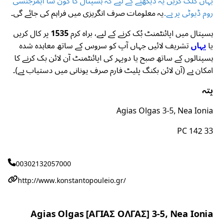
یہاں کلک کریں یہ دیکھنے کے لیے کہ ہسپتال کا کون سا ایمرجنسی
روم ڈیوٹی پر ہے۔
یہ معلومات صرف انگریزی میں فراہم کی جائے گی۔
ہسپتال میں اپائنٹمنٹ بُک کرنے کے لیے، براہ کرم
1535
پر کال کریں
یا
یہاں
تشریف لائیں جہاں آپ کو سروس کے ساتھ معاہدہ شدہ
ہسپتالوں کے ساتھ صبح یا دوپہر کی اپائنٹمنٹ آن لائن بک کرنے کا
امکان ہے (آن لائن بکنگ پلیٹ فارم صرف یونانی میں دستیاب ہے)۔
پتہ
Agias Olgas 3-5, Nea Ionia
PC 142 33
00302132057000
http://www.konstantopouleio.gr/
Agias Olgas [ΑΓΙΑΣ ΟΛΓΑΣ] 3-5, Nea Ionia