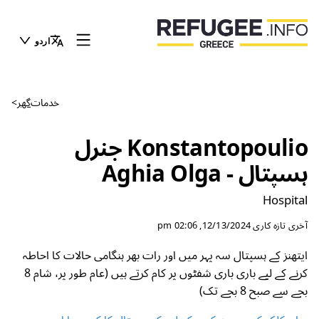
اردو
خدمات
گھر
>
Konstantopoulio جنرل
ہسپتال - Aghia Olga
Hospital
آخری تازہ کاری
12/13/2024, 02:06 pm
ایتھنز کے ہسپتال سہ پہر میں اور رات بھر ہنگامی حالات کا احاطہ
کرنے کے لیے باری باری شفٹوں پر کام کرتے ہیں (عام طور پر، شام 8
بجے سے صبح 8 بجے تک)