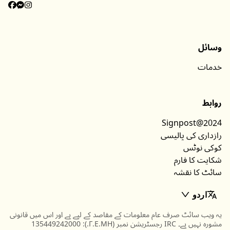
وسائل
خدمات
روابط
Signpost@2024
رازداری کی پالیسی
کوکی نوٹس
شکایت کا فارم
سائٹ کا نقشہ
اردو
یہ ویب سائٹ صرف عام معلومات کے مقاصد کے لیے ہے اور اس میں قانونی
مشورہ نہیں ہے۔ IRC رجسٹریشن نمبر (Γ.Ε.ΜΗ.): 135449242000