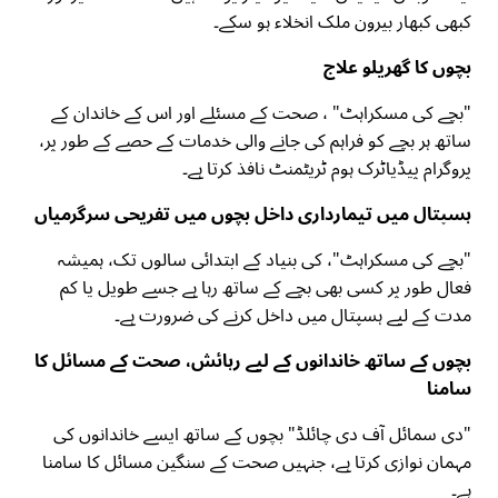
کبھی کبھار بیرون ملک انخلاء ہو سکے۔
بچوں کا گھریلو علاج
"بچے کی مسکراہٹ" ، صحت کے مسئلے اور اس کے خاندان کے
ساتھ ہر بچے کو فراہم کی جانے والی خدمات کے حصے کے طور پر،
پروگرام پیڈیاٹرک ہوم ٹریٹمنٹ نافذ کرتا ہے۔
ہسپتال میں تیمارداری داخل بچوں میں تفریحی سرگرمیاں
"بچے کی مسکراہٹ"، کی بنیاد کے ابتدائی سالوں تک، ہمیشہ
فعال طور پر کسی بھی بچے کے ساتھ رہا ہے جسے طویل یا کم
مدت کے لیے ہسپتال میں داخل کرنے کی ضرورت ہے۔
بچوں کے ساتھ خاندانوں کے لیے رہائش، صحت کے مسائل کا
سامنا
"دی سمائل آف دی چائلڈ" بچوں کے ساتھ ایسے خاندانوں کی
مہمان نوازی کرتا ہے، جنہیں صحت کے سنگین مسائل کا سامنا
ہے۔