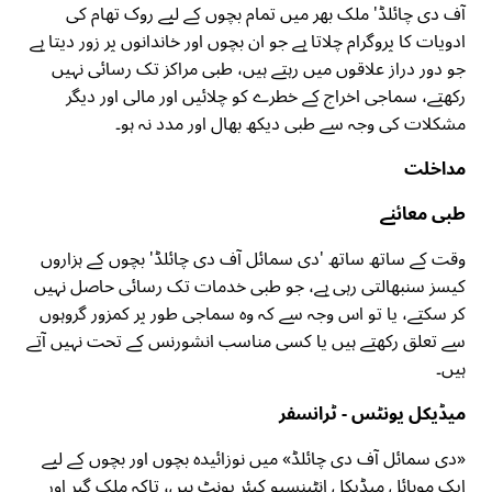
آف دی چائلڈ' ملک بھر میں تمام بچوں کے لیے روک تھام کی
ادویات کا پروگرام چلاتا ہے جو ان بچوں اور خاندانوں پر زور دیتا ہے
جو دور دراز علاقوں میں رہتے ہیں، طبی مراکز تک رسائی نہیں
رکھتے، سماجی اخراج کے خطرے کو چلائیں اور مالی اور دیگر
مشکلات کی وجہ سے طبی دیکھ بھال اور مدد نہ ہو۔
مداخلت
طبی معائنے
وقت کے ساتھ ساتھ 'دی سمائل آف دی چائلڈ' بچوں کے ہزاروں
کیسز سنبھالتی رہی ہے، جو طبی خدمات تک رسائی حاصل نہیں
کر سکتے، یا تو اس وجہ سے کہ وہ سماجی طور پر کمزور گروہوں
سے تعلق رکھتے ہیں یا کسی مناسب انشورنس کے تحت نہیں آتے
ہیں۔
میڈیکل یونٹس - ٹرانسفر
«دی سمائل آف دی چائلڈ» میں نوزائیدہ بچوں اور بچوں کے لیے
ایک موبائل میڈیکل انٹینسیو کیئر یونٹ ہیں، تاکہ ملک گیر اور