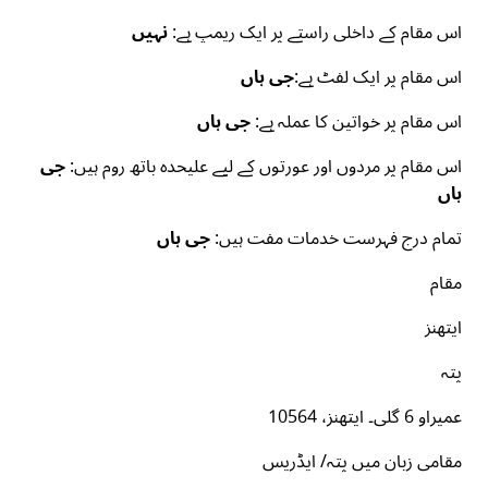
اس مقام کے داخلی راستے پر ایک ریمپ ہے:
نہیں
اس مقام پر ایک لفٹ ہے:
جی ہاں
اس مقام پر خواتین کا عملہ ہے:
جی ہاں
اس مقام پر مردوں اور عورتوں کے لیے علیحدہ باتھ روم ہیں:
جی
ہاں
تمام
درج فہرست خدمات مفت ہیں:
جی ہاں
مقام
ایتھنز
پتہ
عمیراو 6 گلی۔ ایتھنز، 10564
مقامی زبان میں پتہ/ ایڈریس