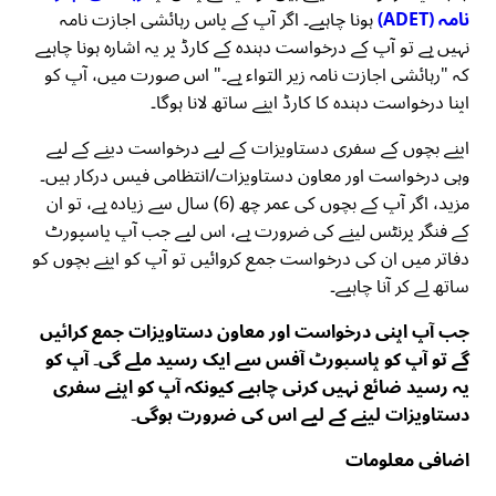
نامہ (ADET)
ہونا چاہیے۔ اگر آپ کے پاس رہائشی اجازت نامہ
نہیں ہے تو آپ کے درخواست دہندہ کے کارڈ پر یہ اشارہ ہونا چاہیے
کہ "رہائشی اجازت نامہ زیر التواء ہے۔" اس صورت میں، آپ کو
اپنا درخواست دہندہ کا کارڈ اپنے ساتھ لانا ہوگا۔
اپنے بچوں کے سفری دستاویزات کے لیے درخواست دینے کے لیے
وہی درخواست اور معاون دستاویزات/انتظامی فیس درکار ہیں۔
مزید، اگر آپ کے بچوں کی عمر چھ (6) سال سے زیادہ ہے، تو ان
کے فنگر پرنٹس لینے کی ضرورت ہے، اس لیے جب آپ پاسپورٹ
دفاتر میں ان کی درخواست جمع کروائیں تو آپ کو اپنے بچوں کو
ساتھ لے کر آنا چاہیے۔
جب آپ اپنی درخواست اور معاون دستاویزات جمع کرائیں
گے تو آپ کو پاسپورٹ آفس سے ایک رسید ملے گی۔ آپ کو
یہ رسید ضائع نہیں کرنی چاہیے کیونکہ آپ کو اپنے سفری
دستاویزات لینے کے لیے اس کی ضرورت ہوگی۔
اضافی معلومات