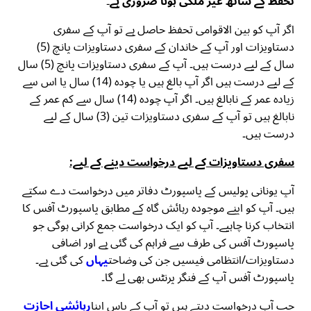
تحفظ کے ساتھ غیر ملکی ہونا ضروری ہے۔
اگر آپ کو بین الاقوامی تحفظ حاصل ہے تو آپ کے سفری
دستاویزات اور آپ کے خاندان کے سفری دستاویزات پانچ (5)
سال کے لیے درست ہیں۔ آپ کے سفری دستاویزات پانچ (5) سال
کے لیے درست ہیں اگر آپ بالغ ہیں یا چودہ (14) سال یا اس سے
زیادہ عمر کے نابالغ ہیں۔ اگر آپ چودہ (14) سال سے کم عمر کے
نابالغ ہیں تو آپ کے سفری دستاویزات تین (3) سال کے لیے
درست ہیں۔
سفری دستاویزات کے لیے درخواست دینے کے لیے:
آپ یونانی پولیس کے پاسپورٹ دفاتر میں درخواست دے سکتے
ہیں۔ آپ کو اپنے موجودہ رہائش گاہ کے مطابق پاسپورٹ آفس کا
انتخاب کرنا چاہیے۔ آپ کو ایک درخواست جمع کرانی ہوگی جو
پاسپورٹ آفس کی طرف سے فراہم کی گئی ہے اور اضافی
دستاویزات/انتظامی فیسیں جن کی وضاحت
یہاں
کی گئی ہے۔
پاسپورٹ آفس آپ کے فنگر پرنٹس بھی لے گا۔
جب آپ درخواست دیتے ہیں تو آپ کے پاس اپنا
رہائشی اجازت