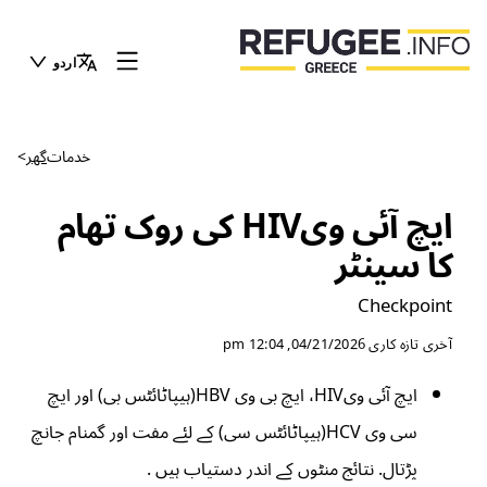
اردو
خدمات
گھر
>
ایچ آئی ویHIV کی روک تھام
کا سینٹر
Checkpoint
آخری تازہ کاری
04/21/2026, 12:04 pm
ایچ آئی ویHIV، ایچ بی وی HBV(ہیپاٹائٹس بی) اور ایچ
سی وی HCV(ہیپاٹائٹس سی) کے لئے مفت اور گمنام جانچ
پڑتال. نتائج منٹوں کے اندر دستیاب ہیں .