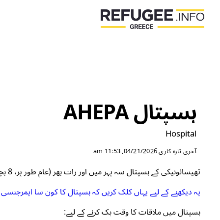
ہسپتال AHEPA
Hospital
آخری تازہ کاری
04/21/2026, 11:53 am
تھیسالونیکی کے ہسپتال سہ پہر میں اور رات بھر (عام طور پر، 8 بجے سے صبح 8 بجے تک) ہنگامی حالات کا احاطہ کرنے کے لیے باری باری شفٹوں پر کام کرتے ہیں۔
یہ دیکھنے کے لیے یہاں کلک کریں کہ ہسپتال کا کون سا ایمرجنسی ر
ہسپتال میں ملاقات کا وقت بک کرنے کے لیے: