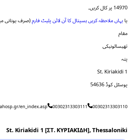
14970 پر کال کریں۔
یا
یہاں ملاحظہ کریں ہسپتال کا آن لائن پلیٹ فارم
(صرف یونانی می
مقام
تھیسالونیکی
پتہ
St. Kiriakidi 1
پوسٹل کوڈ 54636
ahosp.gr/en_index.asp
00302313303111
00302313303110
St. Kiriakidi 1 [ΣΤ. ΚΥΡΙΑΚΙΔΗ], Thessaloniki