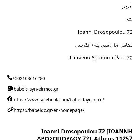
ایتھنز
پتہ
Ioanni Drosopoulou 72
مقامی زبان میں پتہ/ ایڈریس
Ιωάννου Δροσοπούλου 72.
+302108616280
babel@syn-eirmos.gr
https://www.facebook.com/babeldaycentre/
https://babeldc.gr/en/homepage/
Ioanni Drosopoulou 72 [ΙΩΑΝΝΗ
ΔΡΟΣΟΠΟΥΛΟΥ 72], Athens 11257