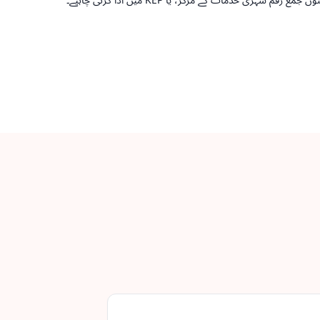
اوپر واپس جائیں