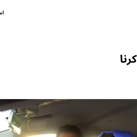
اس
رنا