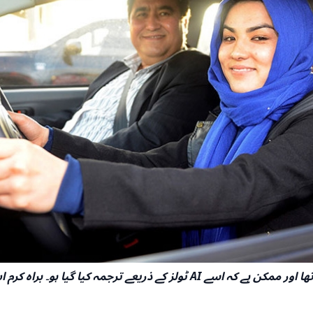
دستخط: یہ مضمون مارچ 2026 میں آخری بار اپ ڈیٹ کیا گیا تھا اور ممکن ہے کہ