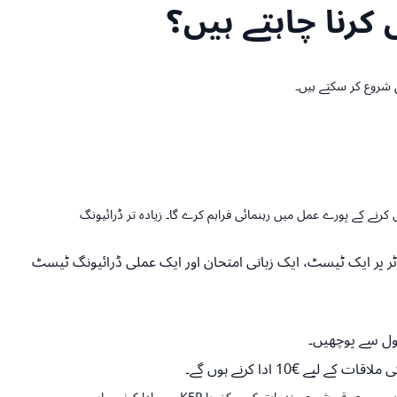
کرنا چاہتے ہیں؟
نے کے پورے عمل میں رہنمائی فراہم کرے گا۔ زیادہ تر ڈرائیونگ
ں گے۔ کورس کے آخر میں، آپ کو کمپیوٹر پر ایک ٹیسٹ، ایک زبانی امتحان اور ایک عملی ڈرائیونگ ٹیسٹ
کول سے پوچھیں۔
10 ادا کرنے ہوں گے۔