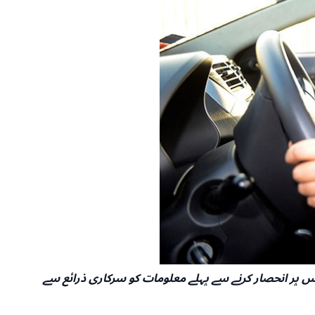
 اسے AI ٹولز کے ذریعے ترجمہ کیا گیا ہو۔ براہ کرم اس پر انحصار کرنے سے پہلے معلومات کو سرکاری ذرائع سے