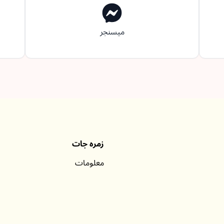
میسنجر
زمرہ جات
معلومات