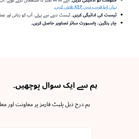
حکومت کو ادائیگی کریں۔
اپنے AFM نمبر کا استعمال کرتے ہوئے، آپ کو یونانی حکومت کو €50، €30 اور €18 کی جمع رقم ادا کرنی ہوگی۔ آپ کو یہ تینوں جمع رقم شہری خدمات کے مرکز، یا KEP میں ادا کرنی چاہیے۔
یہاں اپنا قریب ترین KEP تلاش کریں
۔
ٹیسٹ کی ادائیگی کریں۔
ٹیسٹ دینے سے پہلے، آپ کو زبانی اور عملی ڈرائیونگ
چار رنگین، پاسپورٹ سائز تصاویر حاصل کریں۔
ہم سے ایک سوال پوچھیں۔
ہم درج ذیل پلیٹ فارمز پر معاونت اور مع