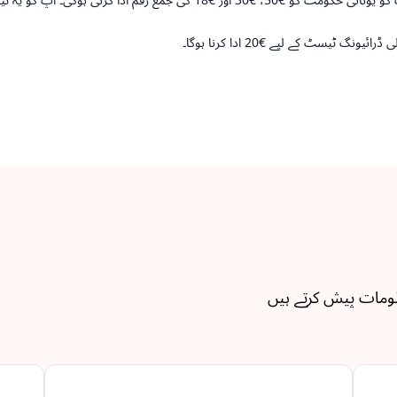
 ٹیسٹ کے لیے €20 ادا کرنا ہوگا۔
لومات پیش کرتے ہیں