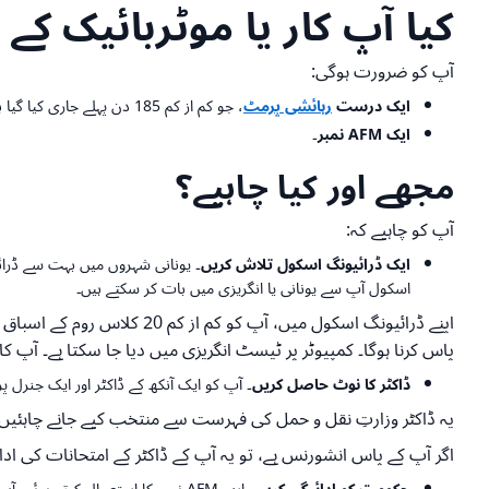
کیا آپ کار یا موٹربائیک کے
آپ کو ضرورت ہوگی:
ایک درست
رہائشی پرمٹ
، جو کم از کم 185 دن پہلے جاری کیا گیا ہو۔ اپنی ڈرائیونگ اسکول سے پوچھیں کہ کیا آپ 185 دن مکمل ہونے سے پہلے سبق شروع کر سکتے ہیں۔
ایک AFM نمبر۔
مجھے اور کیا چاہیے؟
آپ کو چاہیے کہ:
ایک ڈرائیونگ اسکول تلاش کریں۔
یونانی شہروں میں بہت سے ڈرائیو
اسکول آپ سے یونانی یا انگریزی میں بات کر سکتے ہیں۔
پاس کرنا ہوگا۔ کمپیوٹر پر ٹیسٹ انگریزی میں دیا جا سکتا ہے۔ آپ کا
ڈاکٹر کا نوٹ حاصل کریں۔
آپ کو ایک آنکھ کے ڈاکٹر اور ایک جنرل 
یہ ڈاکٹر وزارتِ نقل و حمل کی فہرست سے منتخب کیے جانے چاہئیں۔
اگر آپ کے پاس انشورنس ہے، تو یہ آپ کے ڈاکٹر کے امتحانات کی ادائیگی کر 