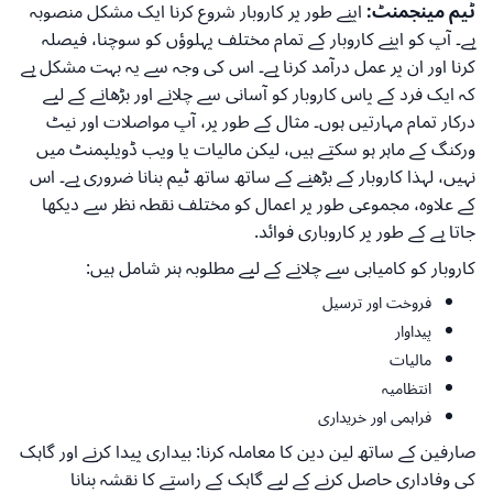
ٹیم مینجمنٹ:
اپنے طور پر کاروبار شروع کرنا ایک مشکل منصوبہ
ہے۔ آپ کو اپنے کاروبار کے تمام مختلف پہلوؤں کو سوچنا، فیصلہ
کرنا اور ان پر عمل درآمد کرنا ہے۔ اس کی وجہ سے یہ بہت مشکل ہے
کہ ایک فرد کے پاس کاروبار کو آسانی سے چلانے اور بڑھانے کے لیے
درکار تمام مہارتیں ہوں۔ مثال کے طور پر، آپ مواصلات اور نیٹ
ورکنگ کے ماہر ہو سکتے ہیں، لیکن مالیات یا ویب ڈویلپمنٹ میں
نہیں، لہذا کاروبار کے بڑھنے کے ساتھ ساتھ ٹیم بنانا ضروری ہے۔ اس
کے علاوہ، مجموعی طور پر اعمال کو مختلف نقطہ نظر سے دیکھا
جاتا ہے کے طور پر کاروباری فوائد.
کاروبار کو کامیابی سے چلانے کے لیے مطلوبہ ہنر شامل ہیں:
فروخت اور ترسیل
پیداوار
مالیات
انتظامیہ
فراہمی اور خریداری
صارفین کے ساتھ لین دین کا معاملہ کرنا: بیداری پیدا کرنے اور گاہک
کی وفاداری حاصل کرنے کے لیے گاہک کے راستے کا نقشہ بنانا