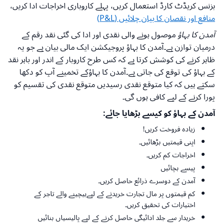
بزنس کریڈٹ کارڈ استعمال کریں، پہلے کاروباری اخراجات ادا کریں،
منافع اور نقصان کا بیان چلائیں (P&L)
آمدن کا بہاؤ
موصول ہونے والی نقدی اور ادا کی گئی نقد رقم کے
درمیان توازن ہے۔آمدن کا بہاؤ پروجیکشن ایک مالی بیان ہے جو یہ
ظاہر کرنے کی کوشش کرتا ہے کہ کس طرح کاروبار کے اندر اور باہر نقد
کے بہاؤ کی توقع کی جاتی ہے۔آمدن کا بہاؤکے تخمینے آپ کو دکھا
سکتے ہیں کہ کیا متوقع نقدی رسیدیں متوقع نقدی کی تقسیم کو
پورا کرنے کے لیے کافی ہوں گی۔
آمدن کے بہاؤ کو کیسے بڑھایا جائے:
زیادہ فروخت کریں!
اپنی قیمتیں بڑھائیں۔
اخراجات کم کریں۔
پیسے بچائیں
آمدن کے دوسرے ذرائع حاصل کریں۔
کم قیمتوں پر مال تجارت خریدنے کے لیےبیچینے والے تاجر کے
اختیارات کی تحقیق کریں۔
خریدار سے جلد ادائیگی حاصل کرنے کے لیے پالیسیاں بنائیں