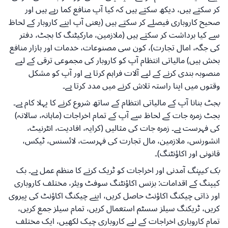
کر سکتے ہیں، دیکھ سکتے ہیں کہ کیا آپ منافع کما رہے ہیں اور
صحیح کاروباری فیصلے کر سکتے ہیں (یعنی آپ اپنے کاروبار کے لحاظ
سے کیا برداشت کر سکتے ہیں (ملازمین، مارکیٹنگ کا بجٹ، دفتر
کی جگہ، امال تجارت)، کون سی مصنوعات، خدمات اور بازار منافع
بخش ہیں) مالیاتی انتظام آپ کو کاروبار کی مجموعی ترقی کے لیے
منصوبہ بندی کرنے کے لیے آلات فراہم کرتا ہے اور آپ کو مشکل
وقتوں میں اپنا راستہ تلاش کرنے میں مدد کرتا ہے۔
بجٹ
بنانا آپ کے مالیاتی انتظام کے ساتھ شروع کرنے کا پہلا کام ہے۔
بجٹ زمرہ جات کے لحاظ سے آپ کے تمام اخراجات (ماہانہ، سالانہ)
کی فہرست ہے۔ زمرہ جات کی مثالیں (کرایہ، افادیت، انٹرنیٹ،
انشورنس، ملازمین، مال تجارت کی فہرست، لائسنس، ٹیکس،
قانونی اور اکاؤنٹنگ)۔
بک کیپنگ
آمدنی اور اخراجات کو ٹریک کرنے کا منظم عمل ہے۔ بک
کیپنگ کے اقدامات: بزنس اکاؤنٹنگ سوفٹ ویئر، مختلف کاروباری
اور ذاتی چیکنگ اکاؤنٹ حاصل کریں، اپنے چیکنگ اکاؤنٹ کی پیروی
کریں، ٹریکنگ سیلز سسٹم استعمال کریں، تمام سیلز جمع کریں،
تمام کاروباری اخراجات کے لیے کاروباری چیک لکھیں، ایک مختلف