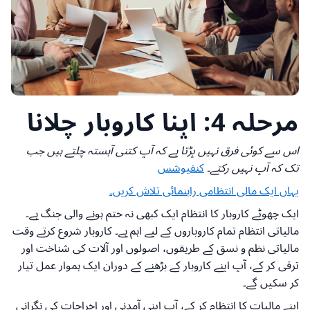
مرحلہ 4: اپنا کاروبار چلانا
اس سے کوئی فرق نہیں پڑتا ہے کہ آپ کتنی آہستہ چلتے ہیں جب
تک کہ آپ نہیں رکتے۔
کنفیوشس
یہاں ایک مالی انتظامی راہنمائی تلاش کریں۔
ایک چھوٹے کاروبار کا انتظام ایک کبھی نہ ختم ہونے والی جنگ ہے۔
مالیاتی انتظام تمام کاروباروں کے لیے اہم ہے۔ کاروبار شروع کرتے وقت
مالیاتی نظم و نسق کے طریقوں، اصولوں اور آلات کی شناخت اور
ترقی کر کے، آپ اپنے کاروبار کے بڑھنے کے دوران ایک ہموار عمل تیار
کر سکیں گے۔
اپنے مالیات کا انتظام کر کے، آپ اپنی آمدنی اور اخراجات کی نگرانی