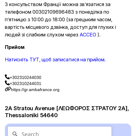
З консульством Франції можна зв’язатися за
телефоном 00302109696483 з понеділка по
п’ятницю з 10:00 до 18:00 (за грецьким часом,
вартість місцевого дзвінка, доступ для глухих і
людей зі слабким слухом через
ACCEO
).
Прийом
Натисніть ТУТ, щоб записатися на прийом.
+302310244030
+302310244031
https://gr.ambafrance.org
2A Stratou Avenue [ΛΕΩΦΟΡΟΣ ΣΤΡΑΤΟΥ 2Α],
Thessaloniki 54640