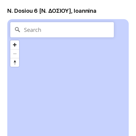
N. Dosiou 6 [Ν. ΔΟΣΙΟΥ], Ioannina