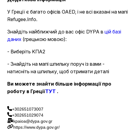
У Греції є багато офісів OAED, і не всі вказані на мапі
Refugee.Info.
Знайдіть найближчий до вас офіс DYPA в
цій базі
даних
(грецькою мовою):
- Виберіть ΚΠΑ2
- Знайдіть на мапі шпильку поруч із вами -
натисніть на шпильку, щоб отримати деталі
Ви можете знайти більше інформації про
роботу в Греції
ТУТ
.
+302651073007
+302651029074
kpaioa@dypa.gov.gr
https://www.dypa.gov.gr/