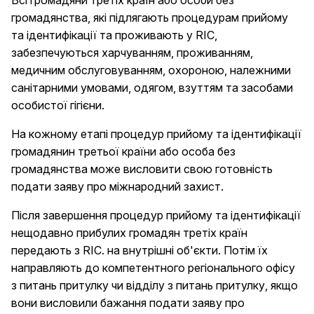
Всі громадяни третіх країн або особи без
громадянства, які підлягають процедурам прийому
та ідентифікації та проживають у RIC,
забезпечуються харчуванням, проживанням,
медичним обслуговуванням, охороною, належними
санітарними умовами, одягом, взуттям та засобами
особистої гігієни.
На кожному етапі процедур прийому та ідентифікації
громадянин третьої країни або особа без
громадянства може висловити свою готовність
подати заяву про міжнародний захист.
Після завершення процедур прийому та ідентифікації
нещодавно прибулих громадян третіх країн
передають з RIC. на внутрішні об'єкти. Потім їх
направляють до компетентного регіонального офісу
з питань притулку чи відділу з питань притулку, якщо
вони висловили бажання подати заяву про