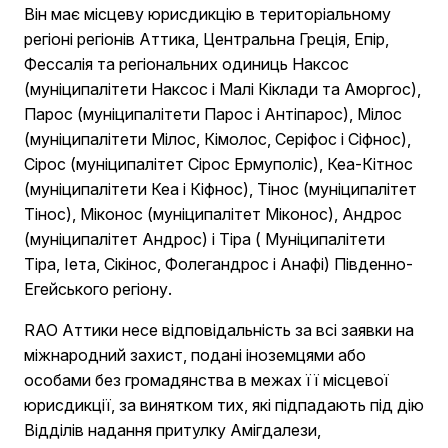
Він має місцеву юрисдикцію в територіальному
регіоні регіонів Аттика, Центральна Греція, Епір,
Фессалія та регіональних одиниць Наксос
(муніципалітети Наксос і Малі Кіклади та Аморгос),
Парос (муніципалітети Парос і Антіпарос), Мілос
(муніципалітети Мілос, Кімолос, Серіфос і Сіфнос),
Сірос (муніципалітет Сірос Ермуполіс), Кеа-Кітнос
(муніципалітети Кеа і Кіфнос), Тінос (муніципалітет
Тінос), Міконос (муніципалітет Міконос), Андрос
(муніципалітет Андрос) і Тіра ( Муніципалітети
Тіра, Іета, Сікінос, Фолегандрос і Анафі) Південно-
Егейського регіону.
RAO Аттики несе відповідальність за всі заявки на
міжнародний захист, подані іноземцями або
особами без громадянства в межах її місцевої
юрисдикції, за винятком тих, які підпадають під дію
Відділів надання притулку Амігдалези,