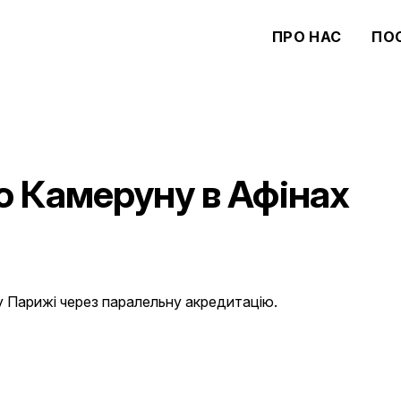
ПРО НАС
ПО
о Камеруну в Афінах
у Парижі через паралельну акредитацію.