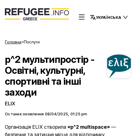
УКРАЇНСЬКА
Головна
>
Послуги
p^2 мультипростір -
Освітні, культурні,
спортивні та інші
заходи
ELIX
Останнє оновлення
08/04/2025, 01:25 pm
Організація ELIX створила
«p^2 multispace»
—
безпечне та затишне місце для відпочинку,