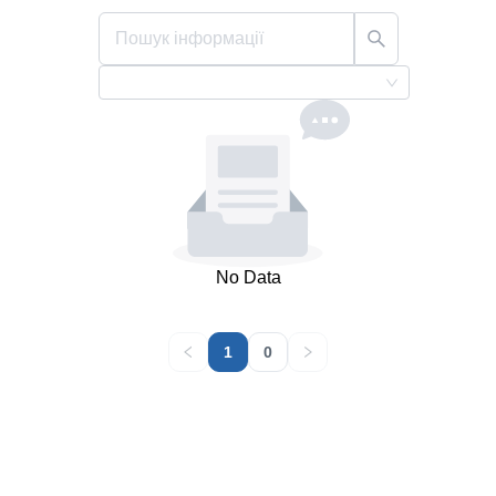
No Data
1
0