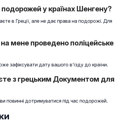
я подорожей у країнах Шенгену?
єте в Греції, але не дає права на подорожі. Для
 на мене проведено поліцейське
може зафіксувати дату вашого в’їзду до країни.
жуєте з грецьким Документом для
 ви повинні дотримуватися під час подорожей.
ки