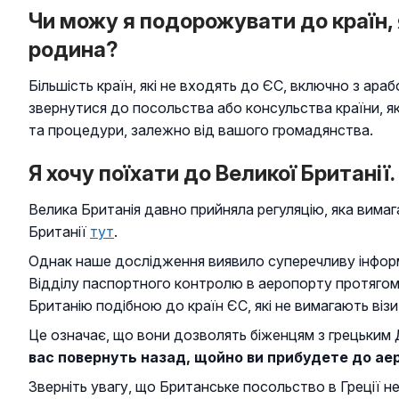
Чи можу я подорожувати до країн, я
родина?
Більшість країн, які не входять до ЄС, включно з ар
звернутися до посольства або консульства країни, яку
та процедури, залежно від вашого громадянства.
Я хочу поїхати до Великої Британії.
Велика Британія давно прийняла регуляцію, яка вимаг
Британії
тут
.
Однак наше дослідження виявило суперечливу інформа
Відділу паспортного контролю в аеропорту протягом 
Британію подібною до країн ЄС, які не вимагають візи
Це означає, що вони дозволять біженцям з грецьким 
вас повернуть назад, щойно ви прибудете до аеро
Зверніть увагу, що Британське посольство в Греції не