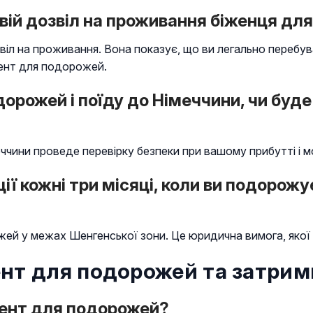
вій дозвіл на проживання біженця дл
іл на проживання. Вона показує, що ви легально перебува
ент для подорожей.
рожей і поїду до Німеччини, чи буде
меччини проведе перевірку безпеки при вашому прибутті і 
ії кожні три місяці, коли ви подоро
жей у межах Шенгенської зони. Це юридична вимога, якої
нт для подорожей та затрим
мент для подорожей?