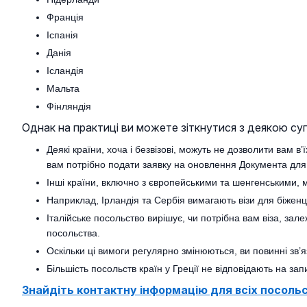
Франція
Іспанія
Данія
Ісландія
Мальта
Фінляндія
Однак на практиці ви можете зіткнутися з деякою с
Деякі країни, хоча і безвізові, можуть не дозволити вам 
вам потрібно подати заявку на оновлення Документа для
Інші країни, включно з європейськими та шенгенськими,
Наприклад, Ірландія та Сербія вимагають візи для біжен
Італійське посольство вирішує, чи потрібна вам віза, з
посольства.
Оскільки ці вимоги регулярно змінюються, ви повинні зв’
Більшість посольств країн у Греції не відповідають на з
Знайдіть контактну інформацію для всіх посольст