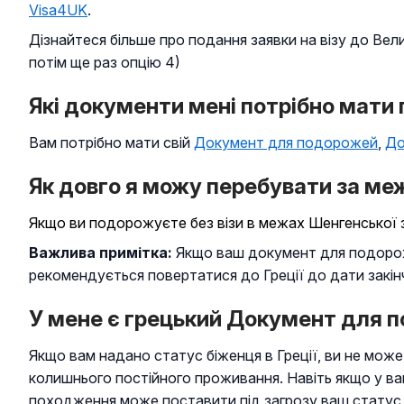
Visa4UK
.
Дізнайтеся більше про подання заявки на візу до Вел
потім ще раз опцію 4)
Які документи мені потрібно мати 
Вам потрібно мати свій
Документ для подорожей
,
До
Як довго я можу перебувати за ме
Якщо ви подорожуєте без візи в межах Шенгенської з
Важлива примітка:
Якщо ваш документ для подороже
рекомендується повертатися до Греції до дати закін
У мене є грецький Документ для п
Якщо вам надано статус біженця в Греції, ви не мож
колишнього постійного проживання. Навіть якщо у в
походження може поставити під загрозу ваш статус 