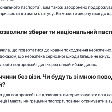
іонального паспорта), вам також заборонено подорожува
призвести до зміни статусу. Ви можете звернутися до ю
озволили зберегти національний пасп
чила, що повертатися до країни походження небезпечно.
доказом, що небезпека серйозної шкоди більше не існує.
торію подорожей і дані через онлайн-бази даних.
ччини без візи. Чи будуть зі мною по
й?
а для подорожей і не дозволять використовувати ваш нац
еції і мають не-грецький паспорт, повинні отримувати ві