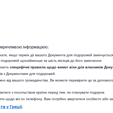
уперечливою інформацією:
в’їхати, якщо термін дії вашого Документа для подорожей закінчуєть
 подорожей щонайменше за шість місяців до його закінчення.
 мають
специфічні правила щодо вимог візи для власників Док
ців з Документами для подорожей.
алежно від вашого громадянства. Ви можете перевірити це за допом
язатися з посольством країни перед тим, як планувати подорож.
апити щодо віз по телефону. Вам потрібно звертатися особисто або 
в у Греції
.