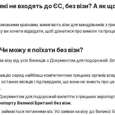
кі не входять до ЄС, без візи? А як щ
абомовними країнами, вимагають візи для мандрівників з
 ви хочете відвідати, щоб дізнатися про вимоги та процед
 Чи можу я поїхати без візи?
ає візу від усіх біженців з Документом для подорожей. Бі
цію серед найбільш компетентних грецьких органів влади
останніх місяців і підтвердили, що вони не знають про ц
.
Документом для подорожей вилетіти з грецьких аеропортів
порту Великої Британії без візи.
 займається питаннями віз. Усі заявки на візу до Великої