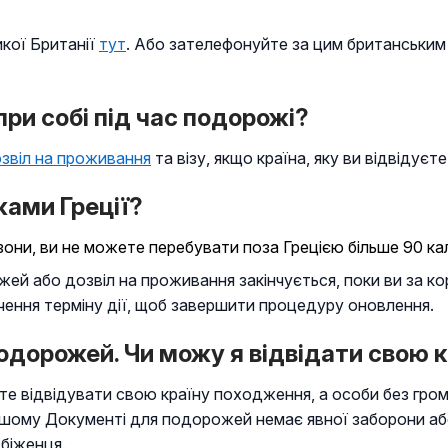
икої Британії
тут
. Або зателефонуйте за цим британським
при собі під час подорожі?
звіл на проживання
та візу, якщо країна, яку ви відвідуєте
жами Греції?
они, ви не можете перебувати поза Грецією більше 90 ка
й або дозвіл на проживання закінчується, поки ви за ко
чення терміну дії, щоб завершити процедуру оновлення.
одорожей. Чи можу я відвідати свою 
ете відвідувати свою країну походження, а особи без гро
ашому Документі для подорожей немає явної заборони або
біженця.