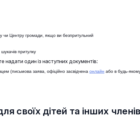
ету чи Центру громади, якщо ви безпритульний
 шукачів притулку
 надати один із наступних документів:
цем (письмова заява, офіційно засвідчена
онлайн
або в будь-якому
я своїх дітей та інших члені