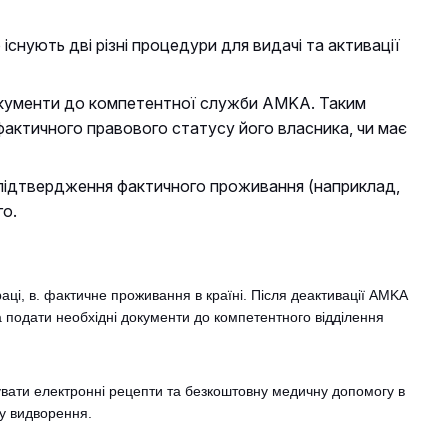
існують дві різні процедури для видачі та активації
документи до компетентної служби AMKA. Таким
фактичного правового статусу його власника, чи має
ж підтвердження фактичного проживання (наприклад,
го.
аці, в. фактичне проживання в країні. Після деактивації AMKA
 подати необхідні документи до компетентного відділення
вати електронні рецепти та безкоштовну медичну допомогу в
ку видворення.