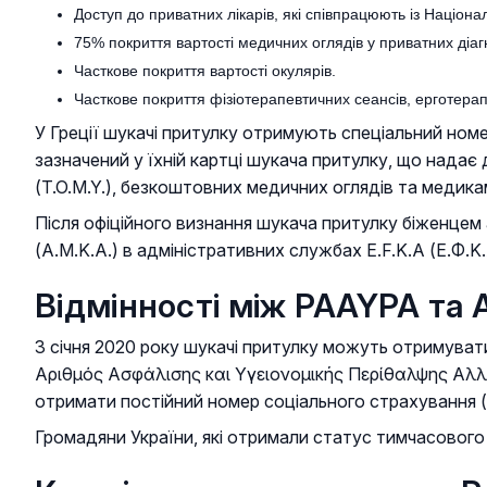
Доступ до приватних лікарів, які співпрацюють із Наці
75% покриття вартості медичних оглядів у приватних діа
Часткове покриття вартості окулярів.
Часткове покриття фізіотерапевтичних сеансів, ерготерап
У Греції шукачі притулку отримують спеціальний ном
зазначений у їхній картці шукача притулку, що надає 
(T.O.M.Y.), безкоштовних медичних оглядів та медика
Після офіційного визнання шукача притулку біженце
(A.M.K.A.) в адміністративних службах E.F.K.A (Ε.Φ.
Відмінності між PAAYPA та
З січня 2020 року шукачі притулку можуть отримува
Αριθμός Ασφάλισης και Υγειονομικής Περίθαλψης Αλλοδαπ
отримати постійний номер соціального страхування 
Громадяни України, які отримали статус тимчасовог