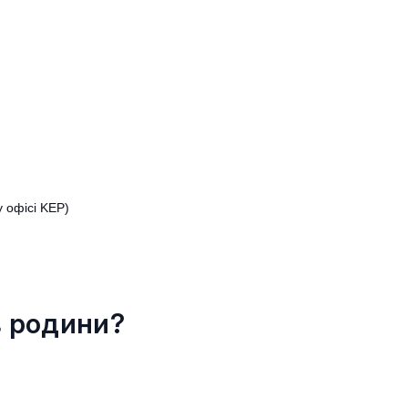
 офісі KEP)
в родини?