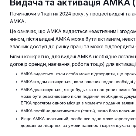
Видача та активація AMKA 
Починаючи з 1 квітня 2024 року, у процесі видачі та 
AMKA.
Це означає, що AMKA видається неактивним і згодом
чином, після видачі AMKA може бути активним, неакт
власник доступ до ринку праці та може підтвердити 
Більш конкретно, для видачі AMKA необхідне легальн
договір оренди, навчання, робота тощо) для активац
AMKA видається, коли особа може підтвердити, що прожив
AMKA згодом активується, коли власник подає необхідні 
AMKA деактивується, якщо будь-яка з наступних вимог біл
може бути реактивовано після подання необхідних докум
EFKA протягом одного місяця з моменту подання заявки
AMKA постійно деактивується (спить), якщо його власни
Якщо AMKA неактивний, особа все одно може користувати
державних лікарнях, за умови наявності картки шукача пр