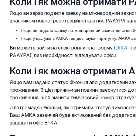
Коли і як можна отримати 
Якщо ви зараз подаєте заявку на міжнародний захист 
власником повної реєстраційної картки, PAAYPA зал
Якщо ви подали заявку на міжнародний захист до січня 20
Якщо у вас уже є AMKA і ви досі шукач притулку, AMKA ав
Ви можете зайти на електронну платформу
IDIKA
і п
PAAYPA), без необхідності відвідувати офіси.
Коли і як можна отримати 
Якщо вам надано статус біженця або додатковий зах
проживання. З цієї причини ви повинні звернутися до
проживання, щоб змінити тимчасовий номер страхува
Для громадян України, які отримали статус тимчасов
Ваш AMKA зазвичай буде активований без додаткових
відвідати офіс EFKA.