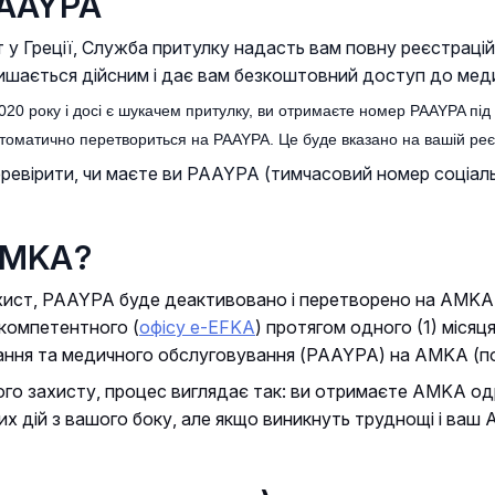
PAAYPA
у Греції, Служба притулку надасть вам повну реєстраційн
ишається дійсним і дає вам безкоштовний доступ до мед
20 року і досі є шукачем притулку, ви отримаєте номер PAAYPA під
томатично перетвориться на PAAYPA. Це буде вказано на вашій реєст
еревірити, чи маєте ви PAAYPA (тимчасовий номер соціал
ΑΜΚΑ?
ист, PAAYPA буде деактивовано і перетворено на AMKA ч
 компетентного (
офісу e-EFKA
) протягом одного (1) міся
ння та медичного обслуговування (PAAYPA) на AMKA (по
ого захисту, процес виглядає так: ви отримаєте AMKA од
 дій з вашого боку, але якщо виникнуть труднощі і ваш 