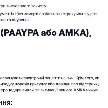
тус тимчасового захисту.
ентів і без номерів соціального страхування у разі
ги та лікування.
 (PAAYPA або ΑΜΚΑ),
римувати електронні рецепти на ліки. Крім того, ви
ипадку шукачів притулку або довідки про відстрочку
ї процедури видачі та активації вашого AMKA нижче.
ння: