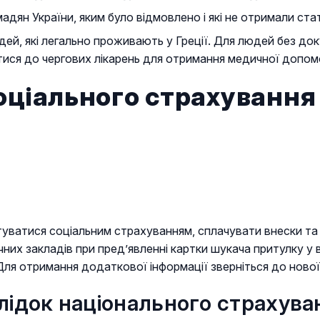
ян України, яким було відмовлено і які не отримали ста
, які легально проживають у Греції. Для людей без докум
ися до чергових лікарень для отримання медичної допомо
оціального страхування
атися соціальним страхуванням, сплачувати внески та от
х закладів при пред’явленні картки шукача притулку у в
Для отримання додаткової інформації зверніться до ново
слідок національного страхува