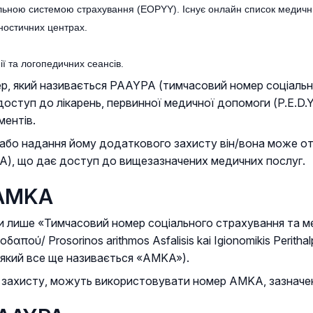
ональною системою страхування (EOPYY). Існує онлайн список медич
гностичних центрах.
ії та логопедичних сеансів.
ер, який називається PAAYPA (тимчасовий номер соціаль
доступ до лікарень, первинної медичної допомоги (P.E.D.Y
ментів.
м або надання йому додаткового захисту він/вона може о
Κ.Α), що дає доступ до вищезазначених медичних послуг.
 ΑΜΚA
ти лише «Тимчасовий номер соціального страхування та 
ού/ Prosorinos arithmos Asfalisis kai Igionomikis Peritha
(який все ще називається «AMKA»).
о захисту, можуть використовувати номер AMKA, зазначен