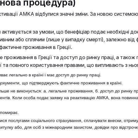
(нова процедура)
активації AMKA відбулися значні зміни. За новою системою 
 активується за умови, що бенефіціар подає необхідні 
ивним або сплячим (лише у випадку смерті), залежно від 
фактичне проживання в Греції.
е проживання в Греції та доступ до ринку праці, а тако
ії та повного користування правами, що випливають з ньо
ає легально в країні і має доступ до ринку праці.
документи, що підтверджують фактичне проживання в країні.
ьше не виконується: а. легальне проживання, б. доступ до ринку пр
ентів. Коли особа подає заявку на реактивацію AMKA, вона повинна
.
к помирає.
ся послугами соціального страхування, сплачувати внески, отриму
итулку або, для осіб з міжнародним захистом, довідки про відстроч