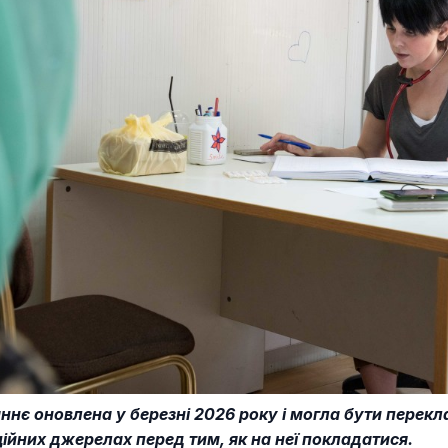
таннє оновлена у березні 2026 року і могла бути пере
ційних джерелах перед тим, як на неї покладатися.