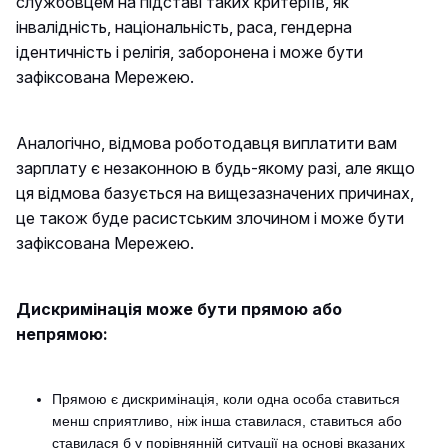
службовцем на підставі таких критеріїв, як
інвалідність, національність, раса, гендерна
ідентичність і релігія, заборонена і може бути
зафіксована Мережею.
Аналогічно, відмова роботодавця виплатити вам
зарплату є незаконною в будь-якому разі, але якщо
ця відмова базується на вищезазначених причинах,
це також буде расистським злочином і може бути
зафіксована Мережею.
Дискримінація може бути прямою або
непрямою:
Прямою є дискримінація, коли одна особа ставиться
менш сприятливо, ніж інша ставилася, ставиться або
ставилася б у порівнянній ситуації на основі вказаних