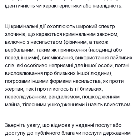
ідентичність чи характеристики або інвалідність.
Ці кримінальні дії охоплюють широкий спектр
злочинів, що караються кримінальним законом,
включно з насильством (фізичним, а також
вербальним, таким як приниження (наодинці або
перед іншими), висміювання, використання лайливих
слів, які особливо неприємні для іншої особи, погані
висловлювання про близьких іншої людини),
погрозами іншими формами насильства, як проти
жертви, так і проти когось із її близьких,
переслідуванням, вандалізмом, пошкодженням
майна, тілесними ушкодженнями і навіть вбивством.
Зверніть увагу, що відмова у наданні послуг або
доступу до публічного блага чи послуги державним