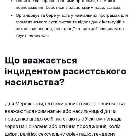
Посилює співпрацю з іншими органами, які мають
повноваження боротися з расистським насильством,
Організовує та бере участь у навчальних програмах для
громадянського суспільства та відповідних інституцій з
питань виявлення, реєстрації та протидії злочинам на
ґрунті ненависті.
Що вважається
інцидентом расистського
насильства?
Для Мережі інцидентами расистського насильства
вважаються кримінальні або насильницькі дії чи
поведінка щодо осіб, які стають об’єктом нападів
через національне або етнічне походження, колір
шкіри, релігію, сексуальну орієнтацію, гендерну