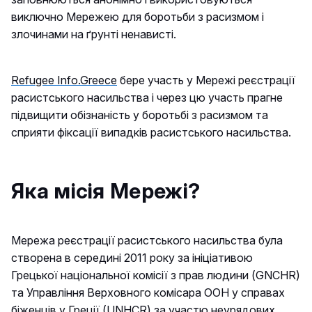
виключно Мережею для боротьби з расизмом і
злочинами на ґрунті ненависті.
Refugee Info.Greece
бере участь у Мережі реєстрації
расистського насильства і через цю участь прагне
підвищити обізнаність у боротьбі з расизмом та
сприяти фіксації випадків расистського насильства.
Яка місія Мережі?
Мережа реєстрації расистського насильства була
створена в середині 2011 року за ініціативою
Грецької національної комісії з прав людини (GNCHR)
та Управління Верховного комісара ООН у справах
біженців у Греції (UNHCR) за участю неурядових