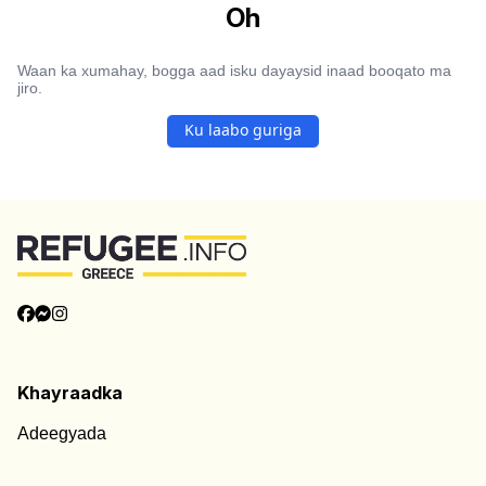
Oh
Waan ka xumahay, bogga aad isku dayaysid inaad booqato ma
jiro.
Ku laabo guriga
Khayraadka
Adeegyada