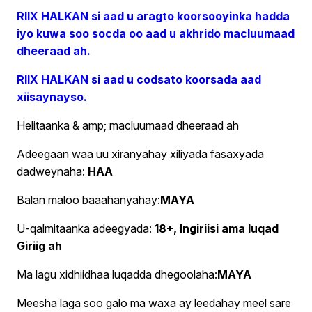
RIIX HALKAN si aad u aragto koorsooyinka hadda
iyo kuwa soo socda oo aad u akhrido macluumaad
dheeraad ah.
RIIX HALKAN si aad u codsato koorsada aad
xiisaynayso.
Helitaanka & amp; macluumaad dheeraad ah
Adeegaan waa uu xiranyahay xiliyada fasaxyada
dadweynaha:
HAA
Balan maloo baaahanyahay:
MAYA
U-qalmitaanka adeegyada:
18+, Ingiriisi ama luqad
Giriig ah
Ma lagu xidhiidhaa luqadda dhegoolaha:
MAYA
Meesha laga soo galo ma waxa ay leedahay meel sare