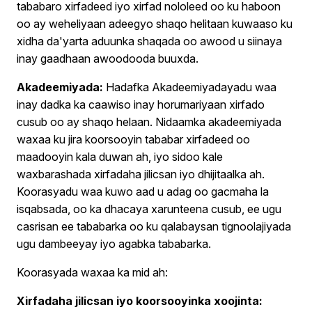
tababaro xirfadeed iyo xirfad nololeed oo ku haboon
oo ay weheliyaan adeegyo shaqo helitaan kuwaaso ku
xidha da'yarta aduunka shaqada oo awood u siinaya
inay gaadhaan awoodooda buuxda.
Akadeemiyada:
Hadafka Akadeemiyadayadu waa
inay dadka ka caawiso inay horumariyaan xirfado
cusub oo ay shaqo helaan. Nidaamka akadeemiyada
waxaa ku jira koorsooyin tababar xirfadeed oo
maadooyin kala duwan ah, iyo sidoo kale
waxbarashada xirfadaha jilicsan iyo dhijitaalka ah.
Koorasyadu waa kuwo aad u adag oo gacmaha la
isqabsada, oo ka dhacaya xarunteena cusub, ee ugu
casrisan ee tababarka oo ku qalabaysan tignoolajiyada
ugu dambeeyay iyo agabka tababarka.
Koorasyada waxaa ka mid ah:
Xirfadaha jilicsan iyo koorsooyinka xoojinta: