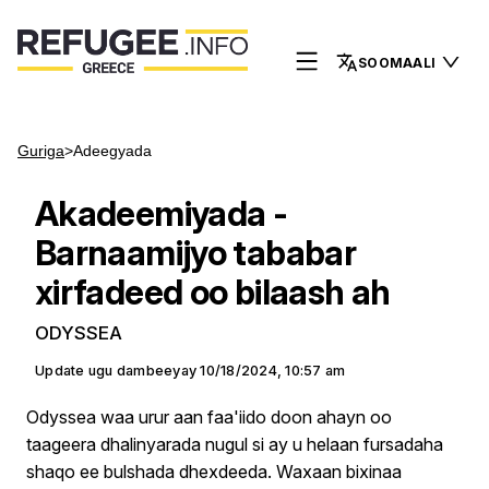
SOOMAALI
Guriga
>
Adeegyada
Akadeemiyada -
Barnaamijyo tababar
xirfadeed oo bilaash ah
ODYSSEA
Update ugu dambeeyay
10/18/2024, 10:57 am
Odyssea waa urur aan faa'iido doon ahayn oo
taageera dhalinyarada nugul si ay u helaan fursadaha
shaqo ee bulshada dhexdeeda. Waxaan bixinaa