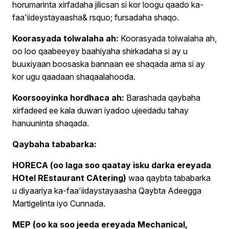
horumarinta xirfadaha jilicsan si kor loogu qaado ka-
faa'iideystayaasha& rsquo; fursadaha shaqo.
Koorasyada tolwalaha ah:
Koorasyada tolwalaha ah,
oo loo qaabeeyey baahiyaha shirkadaha si ay u
buuxiyaan boosaska bannaan ee shaqada ama si ay
kor ugu qaadaan shaqaalahooda.
Koorsooyinka hordhaca ah:
Barashada qaybaha
xirfadeed ee kala duwan iyadoo ujeedadu tahay
hanuuninta shaqada.
Qaybaha tababarka:
HORECA (oo laga soo qaatay isku darka ereyada
HOtel REstaurant CAtering)
waa qaybta tababarka
u diyaariya ka-faa'iidaystayaasha Qaybta Adeegga
Martigelinta iyo Cunnada.
MEP (oo ka soo jeeda ereyada Mechanical,