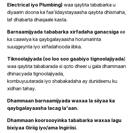
Electrical iyo Plumbing)
waa qaybta tababarka u
diyaarin doona ka faa'iidaystayaasha qaybta dhismaha,
laf dhabarta dhaqaale kasta.
Barnaamijyada tababarka xirfadaha ganacsiga
ee
ka caawiya ka qaybgalayaasha horumarinta
suuqgeynta iyo xirfadahooda iibka.
Tiknoolajiyada (oo loo soo gaabiyo tignoolajiyada
)
waa qaybta tababarada si qoto dheer u gala dhammaan
dhinacyada tignoolajiyada,
kombuyuutarada iyo shabakadaha ay dunideenu ku
xidhan tahay.
Dhammaan barnaamijyada waxaa la siiyaa ka
qaybgalayaasha lacag la'aan.
Dhammaan koorsooyinka tababarka waxaa lagu
bixiyaa Giriig iyo/ama Ingiriisi.