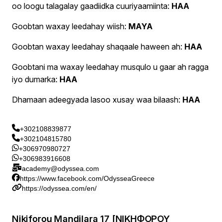
oo loogu talagalay gaadiidka cuuriyaamiinta:
HAA
Goobtan waxay leedahay wiish:
MAYA
Goobtan waxay leedahay shaqaale haween ah:
HAA
Goobtani ma waxay leedahay musqulo u gaar ah ragga
iyo dumarka:
HAA
Dhamaan adeegyada lasoo xusay waa bilaash:
HAA
+302108839877
+302104815780
+306970980727
+306983916608
academy@odyssea.com
https://www.facebook.com/OdysseaGreece
https://odyssea.com/en/
Nikiforou Mandilara 17 [ΝΙΚΗΦΟΡΟΥ