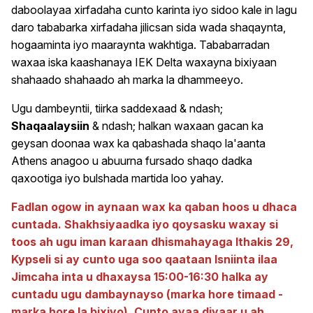
daboolayaa xirfadaha cunto karinta iyo sidoo kale in lagu
daro tababarka xirfadaha jilicsan sida wada shaqaynta,
hogaaminta iyo maaraynta wakhtiga. Tababarradan
waxaa iska kaashanaya IEK Delta waxayna bixiyaan
shahaado shahaado ah marka la dhammeeyo.
Ugu dambeyntii, tiirka saddexaad & ndash;
Shaqaalaysiin
& ndash; halkan waxaan gacan ka
geysan doonaa wax ka qabashada shaqo la'aanta
Athens anagoo u abuurna fursado shaqo dadka
qaxootiga iyo bulshada martida loo yahay.
Fadlan ogow in aynaan wax ka qaban hoos u dhaca
cuntada. Shakhsiyaadka iyo qoysasku waxay si
toos ah ugu iman karaan dhismahayaga Ithakis 29,
Kypseli si ay cunto uga soo qaataan Isniinta ilaa
Jimcaha inta u dhaxaysa 15:00-16:30 halka ay
cuntadu ugu dambaynayso (marka hore timaad -
marka hore la bixiyo). Cunto ayaa diyaar u ah