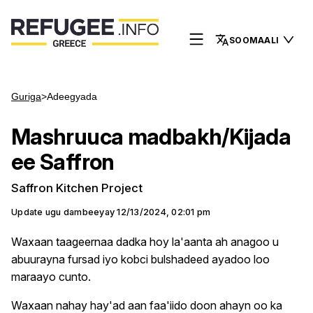
SOOMAALI
Guriga
>
Adeegyada
Mashruuca madbakh/Kijada
ee Saffron
Saffron Kitchen Project
Update ugu dambeeyay
12/13/2024, 02:01 pm
Waxaan taageernaa dadka hoy la'aanta ah anagoo u
abuurayna fursad iyo kobci bulshadeed ayadoo loo
maraayo cunto.
Waxaan nahay hay'ad aan faa'iido doon ahayn oo ka