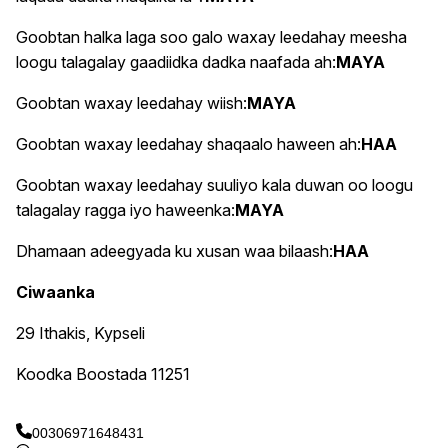
Goobtan halka laga soo galo waxay leedahay meesha
loogu talagalay gaadiidka dadka naafada ah:
MAYA
Goobtan waxay leedahay wiish:
MAYA
Goobtan waxay leedahay shaqaalo haween ah:
HAA
Goobtan waxay leedahay suuliyo kala duwan oo loogu
talagalay ragga iyo haweenka:
MAYA
Dhamaan adeegyada ku xusan waa bilaash:
HAA
Ciwaanka
29 Ithakis, Kypseli
Koodka Boostada 11251
00306971648431