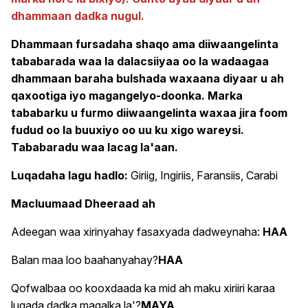
dhammaan dadka nugul.
Dhammaan fursadaha shaqo ama diiwaangelinta
tababarada waa la dalacsiiyaa oo la wadaagaa
dhammaan baraha bulshada waxaana diyaar u ah
qaxootiga iyo magangelyo-doonka. Marka
tababarku u furmo diiwaangelinta waxaa jira foom
fudud oo la buuxiyo oo uu ku xigo wareysi.
Tababaradu waa lacag la'aan.
Luqadaha lagu hadlo:
Giriig, Ingiriis, Faransiis, Carabi
Macluumaad Dheeraad ah
Adeegan waa xirinyahay fasaxyada dadweynaha:
HAA
Balan maa loo baahanyahay?
HAA
Qofwalbaa oo kooxdaada ka mid ah maku xiriiri karaa
luqada dadka maqalka la'?
MAYA