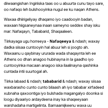
diiwaangishan Ingiriiska taas oo u abuurta cunu tayo sare,
oo nafaqo leh bulshooyinka nugul ee ku naqan Athens.
Waxaa dhiirigeliyay dhaqamo iyo caadooyin badan,
waxaan hiigsaneynaa inaan sameyno seddex shay isku
mar: Nafaqayn, Tababarid, Shaqaaleen.
Tiirkayaga ugu horreeya -
Nafaqeeya
& ndash; waxay
dadka siisaa cuntooyin hal abuur leh si joogto ah.
Waxaanu u qaybinay ururada wada shaqaynta leh ee
Athens oo dhan anagoo hubinayna in la gaadho iyo
cuntooyinka macaan anagoo iska ilaalinayna qashinka
cuntada intii suurtogal ah.
Tiirka labaad & ndash;
tababarid
& ndash; waxay siisaa
waxbarasho cunto cunto bilaash ah iyo tababar xirfadeed
xubnaha qaxoontiga iyo bulshada magangalyo doonka si
loogu diyaariyo ardaydeena inay ka shaqeeyaan
warshadaha martigelinta. Barnaamijkeenu waxa uu