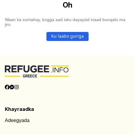
Oh
Waan ka xumahay, bogga aad isku dayaysid inaad booqato ma
jiro.
Ku laabo guriga
Khayraadka
Adeegyada