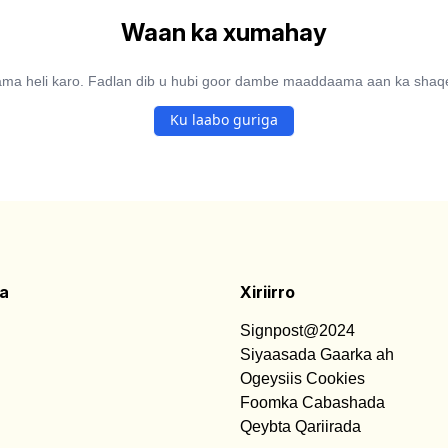
Waan ka xumahay
lama heli karo. Fadlan dib u hubi goor dambe maaddaama aan ka sha
Ku laabo guriga
a
Xiriirro
Signpost@2024
Siyaasada Gaarka ah
Ogeysiis Cookies
Foomka Cabashada
Qeybta Qariirada