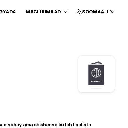
GYADA
MACLUUMAAD
SOOMAALI
san yahay ama shisheeye ku leh Ilaalinta