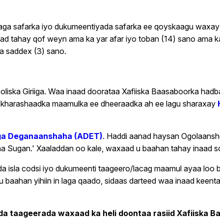
gaaga safarka iyo dukumeentiyada safarka ee qoyskaagu wax
 tahay qof weyn ama ka yar afar iyo toban (14) sano ama ka 
a saddex (3) sano.
oliska Giriiga. Waa inaad doorataa Xafiiska Baasaboorka had
a/ kharashaadka maamulka ee dheeraadka ah ee lagu sharaxay
a Deganaanshaha (ADET)
. Haddi aanad haysan Ogolaan
a Sugan.' Xaaladdan oo kale, waxaad u baahan tahay inaad 
a isla codsi iyo dukumeenti taageero/lacag maamul ayaa loo b
u baahan yihiin in laga qaado, sidaas darteed waa inaad keen
 taageerada waxaad ka heli doontaa rasiid Xafiiska B