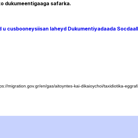
to dukumeentigaaga safarka.
aad u cusbooneysiisan laheyd Dukumentiyadaada Socdaa
tps://migration.gov.gr/en/gas/aitoyntes-kai-dikaioychoi/taxidiotika-eggraf