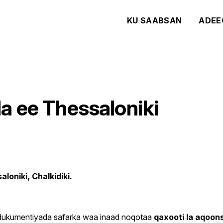
KU SAABSAN
ADEE
a ee Thessaloniki
oniki, Chalkidiki.
o dukumentiyada safarka waa inaad noqotaa
qaxooti la aqoon