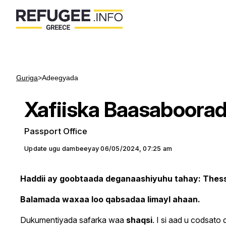
Guriga
>
Adeegyada
Xafiiska Baasaboorad
Passport Office
Update ugu dambeeyay
06/05/2024, 07:25 am
Haddii ay goobtaada deganaashiyuhu tahay: Thessal
Balamada waxaa loo qabsadaa Iimayl ahaan.
Dukumentiyada safarka waa
shaqsi
. Ι si aad u codsat