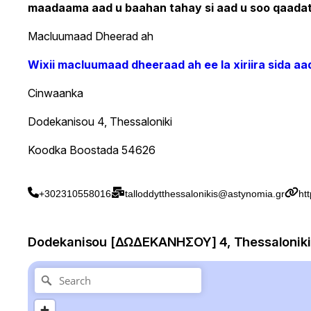
maadaama aad u baahan tahay si aad u soo qaada
Macluumaad Dheerad ah
Wixii macluumaad dheeraad ah ee la xiriira sida 
Cinwaanka
Dodekanisou 4, Thessaloniki
Koodka Boostada 54626
+302310558016
talloddytthessalonikis@astynomia.gr
ht
Dodekanisou [ΔΩΔΕΚΑΝΗΣΟΥ] 4, Thessaloniki