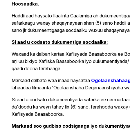
Hoosaadka.
Haddii aad haysato Ilaalinta Caalamiga ah dukumeenti
safarkaagu waxay shaqaynayaan shan (5) sano haddii aad
sano jir dukumeentigaaga socdaalku wuxuu shaqaynaya
Si aad u codsato dukumentiga socdaalka:
Waxaad ka dalban kartaa Xafiisyada Baasaboorka ee Bo
arji uu bixiyo Xafiiska Baasaboorka iyo dukumeentiyad
qaadi doona farahaaga.
Markaad dalbato waa inaad haysataa
Ogolaanshahaag
lahaadaa tilmaanta 'Ogolaanshaha Deganaanshiyaha wa
Si aad u codsato dukumeentiyada safarka ee carruurtaad
da'doodu ka weyn tahay lix (6) sano, farahooda waxay 
Xafiisyada Baasaboorka.
Markaad soo gudbiso codsigaaga iyo dukumentiyada