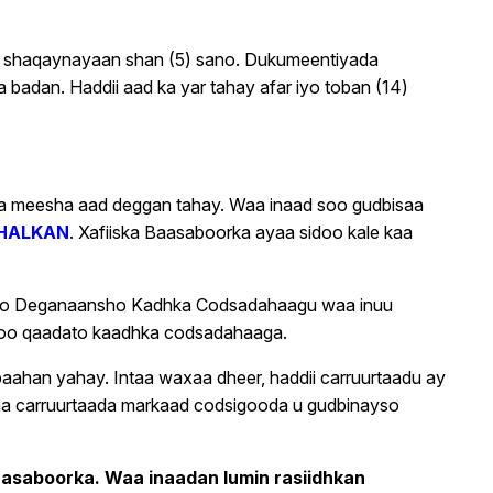
ay shaqaynayaan shan (5) sano. Dukumeentiyada
badan. Haddii aad ka yar tahay afar iyo toban (14)
ba meesha aad deggan tahay. Waa inaad soo gudbisaa
HALKAN
. Xafiiska Baasaboorka ayaa sidoo kale kaa
sho Deganaansho Kadhka Codsadahaagu waa inuu
soo qaadato kaadhka codsadahaaga.
aahan yahay. Intaa waxaa dheer, haddii carruurtaadu ay
taa carruurtaada markaad codsigooda u gudbinayso
aasaboorka. Waa inaadan lumin rasiidhkan