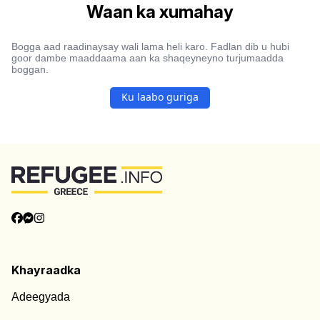
Waan ka xumahay
Bogga aad raadinaysay wali lama heli karo. Fadlan dib u hubi
goor dambe maaddaama aan ka shaqeyneyno turjumaadda
boggan.
Ku laabo guriga
Khayraadka
Adeegyada