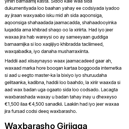
yihiin barnaamij kasta. Sidoo kale waa sida
dukumentiyada loo baahan yahay ee codsiyada iyadoo
ay jiraan waxyaabo isku mid ah sida aqoonsiga,
aqoonsiga shahaadada jaamacadda, shahaadooyinka
luqadda ama khibrad shaqo oo la xiriirta. Had iyo jeer
waxaa jira hab wareysi oo ay sameeyaan guddiga
barnaamijka si loo xaqiijiyo khibradda tacliimeed,
waxqabadka, iyo danaha musharraxiinta.
Haddii aad xiisaynayso waax jaamacadeed gaar ah,
waxaad marka hore booqan kartaa boggooda internetka
si aad u eegto master-ka la bixiyo iyo shuruudaha
gelitaanka, kadibna, haddii loo baahdo, la xiriir waaxda si
aad wax badan uga ogaato sida loo codsado. Lacagta
waxbarashada waxay u badan tahay inay u dhexeyso
€1,500 ilaa €4,500 sanadkii. Laakiin had iyo jeer waxaa
jira fursad codsi deeq waxbarasho.
Waxbarasho Giriigga