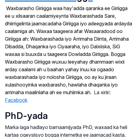
Waxbarasho Giriigga waa hay'adda qaranka ee Giriigga
ee u xilsaaran caalamiyeynta Waxbarashada Sare,
dhiirrigelinta jaamacadaha Giriigga iyo adeegyada ardayda
caalamiga ah. Waxaa taageera afar Wasaaradood oo
Giriigga ah: Waxbarashada iyo Arrimaha Diinta, Arrimaha
Dibadda, Dhaqanka iyo Ciyaaraha, iyo Dalxiiska, SiG
waxaa si buuxda u taageera Dowladda Giriigga.
Bogga
Waxbarasho Giriigga wuxuu leeyahay dhammaan wixii
arday caalami ah u baahan yahay inuu ka ogaado
waxbarashada iyo nolosha Giriigga, oo ay ku jiraan
xulashooyinka waxbarasho, hawlaha dhaqanka iyo
arrimaha maalinlaha ah ee muhiimka ah.
La xiriir
:
Facebook
PhD-yada
Marka laga hadlayo barnaamijyada PhD, waxaad ka heli
kartaa ogeysiisyo bogga internetka ee jaamacad kasta.