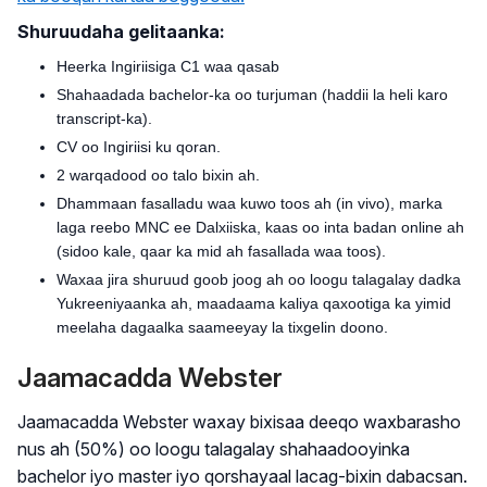
Shuruudaha gelitaanka:
Heerka Ingiriisiga C1 waa qasab
Shahaadada bachelor-ka oo turjuman (haddii la heli karo
transcript-ka).
CV oo Ingiriisi ku qoran.
2 warqadood oo talo bixin ah.
Dhammaan fasalladu waa kuwo toos ah (in vivo), marka
laga reebo MNC ee Dalxiiska, kaas oo inta badan online ah
(sidoo kale, qaar ka mid ah fasallada waa toos).
Waxaa jira shuruud goob joog ah oo loogu talagalay dadka
Yukreeniyaanka ah, maadaama kaliya qaxootiga ka yimid
meelaha dagaalka saameeyay la tixgelin doono.
Jaamacadda Webster
Jaamacadda Webster waxay bixisaa deeqo waxbarasho
nus ah (50%) oo loogu talagalay shahaadooyinka
bachelor iyo master iyo qorshayaal lacag-bixin dabacsan.