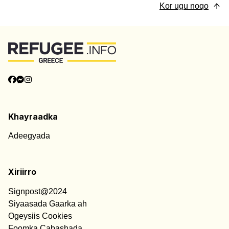
Kor ugu noqo
Khayraadka
Adeegyada
Xiriirro
Signpost@2024
Siyaasada Gaarka ah
Ogeysiis Cookies
Foomka Cabashada