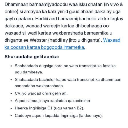
Dhammaan barnaamijyadoodu waa isku dhafan (in vivo &
online) si ardayda ka kala yimid guud ahaan dalka ay uga
qayb qaataan. Haddii aad barnaamij bachelor ah ka tagtay
dalkaaga, waxaad wareejin kartaa dhibcahaaga oo
waxaad sii wadi kartaa waxbarashada barnaamijka u
dhiganta ee Webster (haddii ay jirto u dhiganta).
Waxaad
ka codsan kartaa boggooda internetka.
Shuruudaha gelitaanka:
Shahaadada dugsiga sare oo wata transcript-ka fasalka
ugu dambeeya.
Shahaadada bachelor-ka oo wata transcript-ka dhammaan
sannadaha waxbarashada.
CV iyo warqad dhiirrigelin ah.
Aqoonsi muujinaya xaaladda qaxootinimo.
Heerka Ingiriisiga C1 (ugu yaraan B2).
Caddeyn aqoon luqadda Ingiriisiga (la doonayo).