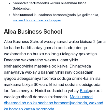
Sannadka tacliimeedku wuxuu bilaabmaa bisha
Sebtembar.
Macluumaad ku saabsan barnaamijyada iyo gelitaanka,
waxaad booqan kartaa boggan
.
Alba Business School
Alba Business School waxay sanad walba bixisaa 2 (ama
ka badan haddii arday gaar ah codsado) deeqo
waxbarasho oo buuxa oo loogu talagalay qaxootiga.
Deeqaha waxbarasho waxay u gaar yihiin
shahaadooyinka masterka oo kaliya. Dhinacyada
danaynaya waxay u baahan yihiin inay codsadaan
iyagoo adeegsanaya foomka codsiga online-ka ah isla
markaana bixiya 60-euro khidmad codsi si codsigooda
loo farsameeyo. Haddii codsaduhu yahay
Back
qaxooti,
waa laga dhaafi doonaa khidmadda.
Macluumaad
dheeraad ah oo ku saabsan barnaamijyadooda, waxaad
ka booqan kartaa boggooda.