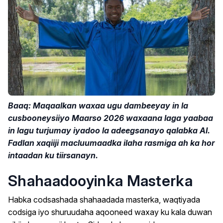
Baaq: Maqaalkan waxaa ugu dambeeyay in la
cusbooneysiiyo Maarso 2026 waxaana laga yaabaa
in lagu turjumay iyadoo la adeegsanayo qalabka AI.
Fadlan xaqiiji macluumaadka ilaha rasmiga ah ka hor
intaadan ku tiirsanayn.
Shahaadooyinka Masterka
Habka codsashada shahaadada masterka, waqtiyada
codsiga iyo shuruudaha aqooneed waxay ku kala duwan