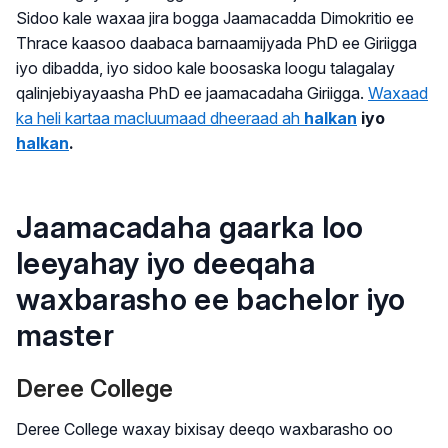
Sidoo kale waxaa jira bogga Jaamacadda Dimokritio ee
Thrace kaasoo daabaca barnaamijyada PhD ee Giriigga
iyo dibadda, iyo sidoo kale boosaska loogu talagalay
qalinjebiyayaasha PhD ee jaamacadaha Giriigga.
Waxaad
ka heli kartaa macluumaad dheeraad ah
halkan
iyo
halkan
.
Jaamacadaha gaarka loo
leeyahay iyo deeqaha
waxbarasho ee bachelor iyo
master
Deree College
Deree College waxay bixisay deeqo waxbarasho oo