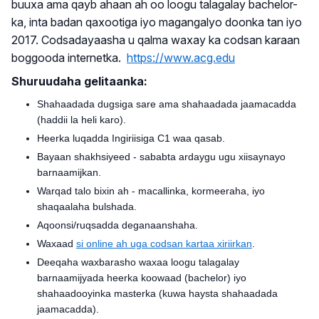
buuxa ama qayb ahaan ah oo loogu talagalay bachelor-
ka, inta badan qaxootiga iyo magangalyo doonka tan iyo
2017. Codsadayaasha u qalma waxay ka codsan karaan
boggooda internetka.
https://www.acg.edu
Shuruudaha gelitaanka:
Shahaadada dugsiga sare ama shahaadada jaamacadda
(haddii la heli karo).
Heerka luqadda Ingiriisiga C1 waa qasab.
Bayaan shakhsiyeed - sababta ardaygu ugu xiisaynayo
barnaamijkan.
Warqad talo bixin ah - macallinka, kormeeraha, iyo
shaqaalaha bulshada.
Aqoonsi/ruqsadda deganaanshaha.
Waxaad
si online ah uga codsan kartaa xiriirkan
.
Deeqaha waxbarasho waxaa loogu talagalay
barnaamijyada heerka koowaad (bachelor) iyo
shahaadooyinka masterka (kuwa haysta shahaadada
jaamacadda).