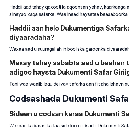
Haddii aad tahay qaxooti la aqoonsan yahay, kaarkaaga 
siinayso xaqa safarka. Waa inaad haysataa baasaboorka 
Haddii aan helo Dukumentiga Safarka
diyaaradaha?
Waxaa aad u suuragal ah in booliska garoonka diyaarada
Maxay tahay sababta aad u baahan t
adigoo haysta Dukumenti Safar Girii
Tani waa waajib lagu dejiyay safarka aan fiisaha lahayn 
Codsashada Dukumenti Safar 
Sideen u codsan karaa Dukumenti S
Waxaad ka baran kartaa sida loo codsado Dukumenti Saf