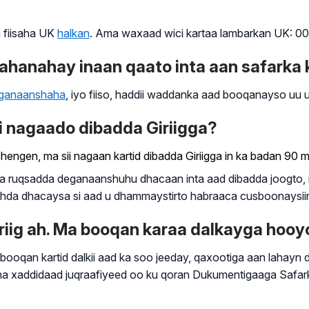
 fiisaha UK
halkan
. Ama waxaad wici kartaa lambarkan UK: 004
anahay inaan qaato inta aan safarka k
ganaanshaha
, iyo fiiso, haddii waddanka aad booqanayso uu 
ii nagaado dibadda Giriigga?
hengen, ma sii nagaan kartid dibadda Giriigga in ka badan 90
 ruqsadda deganaanshuhu dhacaan inta aad dibadda joogto, m
riikhda dhacaysa si aad u dhammaystirto habraaca cusboonaysii
iig ah. Ma booqan karaa dalkayga hooy
booqan kartid dalkii aad ka soo jeeday, qaxootiga aan lahayn 
a xaddidaad juqraafiyeed oo ku qoran Dukumentigaaga Safarka,