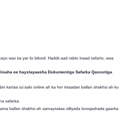
o wax ka yar lix bilood. Haddii aad rabto inaad safarto, waa
fiisaha ee haystayaasha Dukumentiga Safarka Qaxootiga
.
n kartaa su'aalo online ah ka hor intaadan ballan shakhsi ah ku
ha safarka.
 ama ballan shakhsi ah samaysataa xilliyada booqashada gaarka