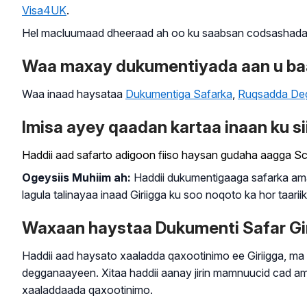
Visa4UK
.
Hel macluumaad dheeraad ah oo ku saabsan codsashada
Waa maxay dukumentiyada aan u baah
Waa inaad haysataa
Dukumentiga Safarka
,
Ruqsadda De
Imisa ayey qaadan kartaa inaan ku s
Haddii aad safarto adigoon fiiso haysan gudaha aagga Sc
Ogeysiis Muhiim ah:
Haddii dukumentigaaga safarka ama
lagula talinayaa inaad Giriigga ku soo noqoto ka hor taa
Waxaan haystaa Dukumenti Safar Gir
Haddii aad haysato xaaladda qaxootinimo ee Giriigga, ma 
degganaayeen. Xitaa haddii aanay jirin mamnuucid cad am
xaaladdaada qaxootinimo.