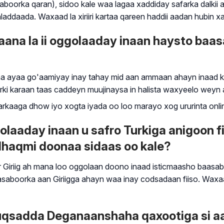
boorka qaran), sidoo kale waa lagaa xaddiday safarka dalkii 
addaada. Waxaad la xiriiri kartaa qareen haddii aadan hubin 
axaana la ii oggolaaday inaan haysto ba
 ayaa go'aamiyay inay tahay mid aan ammaan ahayn inaad ku laa
ki karaan taas caddeyn muujinaysa in halista waxyeelo weyn ay
arkaaga dhow iyo xogta iyada oo loo marayo xog ururinta onli
golaaday inaan u safro Turkiga anigoon 
 dhaqmi doonaa sidaas oo kale?
 Giriig ah mana loo oggolaan doono inaad isticmaasho baasa
aasaboorka aan Giriigga ahayn waa inay codsadaan fiiso. Waxa
o Ruqsadda Deganaanshaha qaxootiga si