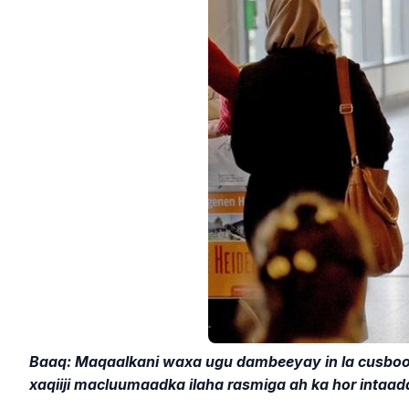
Baaq: Maqaalkani waxa ugu dambeeyay in la cusboo
xaqiiji macluumaadka ilaha rasmiga ah ka hor intaada