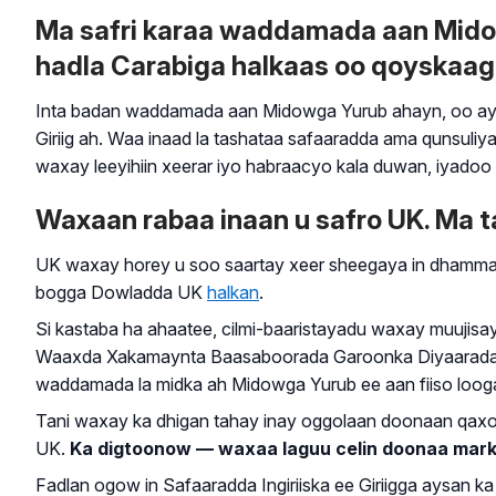
Ma safri karaa waddamada aan Mido
hadla Carabiga halkaas oo qoyskaag
Inta badan waddamada aan Midowga Yurub ahayn, oo ay ku
Giriig ah. Waa inaad la tashataa safaaradda ama qunsul
waxay leeyihiin xeerar iyo habraacyo kala duwan, iyadoo 
Waxaan rabaa inaan u safro UK. Ma t
UK waxay horey u soo saartay xeer sheegaya in dhammaa
bogga Dowladda UK
halkan
.
Si kastaba ha ahaatee, cilmi-baaristayadu waxay muujisay
Waaxda Xakamaynta Baasaboorada Garoonka Diyaaradaha b
waddamada la midka ah Midowga Yurub ee aan fiiso loog
Tani waxay ka dhigan tahay inay oggolaan doonaan qaxoot
UK.
Ka digtoonow — waxaa laguu celin doonaa mark
Fadlan ogow in Safaaradda Ingiriiska ee Giriigga aysan 