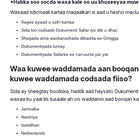
*Habka soo socda waxa kale oo uu khuseeyaa muwaad
Waxaad isticmaali kartaa maqaalkan si aad u hesho macl
Xagee ayaad u safri kartaa
Sida loo codsado Dukumenti Safar iyo dib u dhac
Shaqada ama waxbarashada dibadda ee Giriigga
Dukumentiyada lumay
Dukumentiyada Safarka ee carruurta yar yar
Waa kuwee waddamada aan booqan kar
kuwee waddamada codsada fiiso?
Sida ay sheegtay booliska, haddii aad haysato Dukumenti
waxaa ku yaal liis tusaale ah oo waddamo aad booqan kar
Jarmalka
Awstriya
Iswiidhan
Netherlands