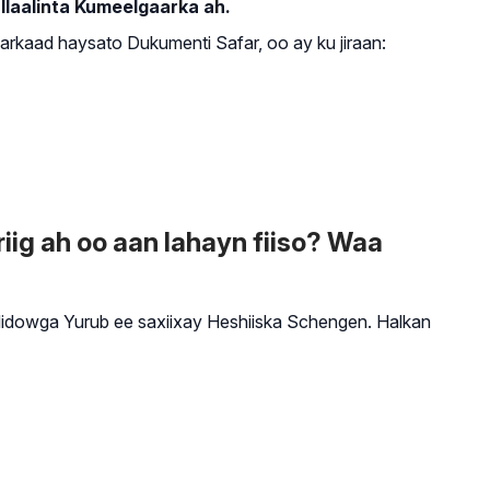
Ilaalinta Kumeelgaarka ah.
rkaad haysato Dukumenti Safar, oo ay ku jiraan:
g ah oo aan lahayn fiiso? Waa
 Midowga Yurub ee saxiixay Heshiiska Schengen. Halkan