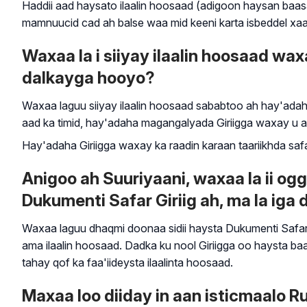
Haddii aad haysato ilaalin hoosaad (adigoon haysan baasa
mamnuucid cad ah balse waa mid keeni karta isbeddel xaal
Waxaa la i siiyay ilaalin hoosaad w
dalkayga hooyo?
Waxaa laguu siiyay ilaalin hoosaad sababtoo ah hay'adaha
aad ka timid, hay'adaha magangalyada Giriigga waxay u ar
Hay'adaha Giriigga waxay ka raadin karaan taariikhda saf
Anigoo ah Suuriyaani, waxaa la ii og
Dukumenti Safar Giriig ah, ma la iga
Waxaa laguu dhaqmi doonaa sidii haysta Dukumenti Safar
ama ilaalin hoosaad. Dadka ku nool Giriigga oo haysta b
tahay qof ka faa'iideysta ilaalinta hoosaad.
Maxaa loo diiday in aan isticmaal