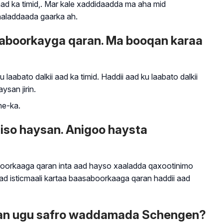
aad ka timid,. Mar kale xaddidaadda ma aha mid
xaaladdaada gaarka ah.
asaboorkayga qaran. Ma booqan karaa
bato dalkii aad ka timid. Haddii aad ku laabato dalkii
san jirin.
ne-ka.
fiiso haysan. Anigoo haysta
boorkaaga qaran inta aad hayso xaaladda qaxootinimo
ad isticmaali kartaa baasaboorkaaga qaran haddii aad
 aan ugu safro waddamada Schengen?