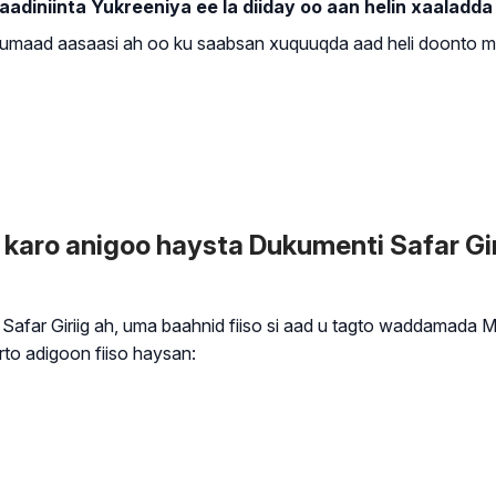
iniinta Yukreeniya ee la diiday oo aan helin xaaladda 
uumaad aasaasi ah oo ku saabsan xuquuqda aad heli doonto ma
o anigoo haysta Dukumenti Safar Girii
 Safar Giriig ah, uma baahnid fiiso si aad u tagto waddamada
to adigoon fiiso haysan: