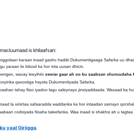
a macluumaad is khilaafsan:
a oggolaan karaan inaad gasho haddii Dukumentigaaga Safarka uu dhacay
 yaraan lix bilood ka hor inta uusan dhicin.
engen, waxay leeyihiin
xeerar gaar ah oo ku saabsan shuruudaha 
iisooyinka qaxootiga haysta Dukumentiyada Safarka.
ahan tahay fiiso iyadoo lagu saleynayo jinsiyaddaada. Waxaad ka hubi
aad la xiriirtaa safaaradda waddanka ka hor intaadan samayn qorsha
aan codsiyada fiisaha taleefanka. Waa inaad si shakhsi ah u tagtaa
u yaal Giriigga
.