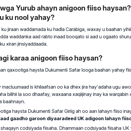
wga Yurub ahayn anigoon fiiso haysa
u ku nool yahay?
 jiraan waddamada ku hadla Carabiga, waxay u baahan yihiin
iyadda waddanka aad rabto inaad booqato si aad u ogaato sh
ku xiran jinsiyaddaada.
agi karaa anigoon fiiso haysan?
n qaxootiga haysta Dukumenti Safar looga baahan yahay fii
 macluumaad is khilaafsan oo ka dhex jira hay'adaha ugu awoo
ilihii la soo dhaafay, waxaana xaqiijinay inay ka warqabin 
a baahnayn.
iga haysta Dukumenti Safar Giriig ah oo aan lahayn fiiso ina
aad gaadho garoon diyaaradeed UK adigoon lahayn fiiso
ka shaqayn codsiyada fiisaha. Dhammaan codsiyada fiisaha UK