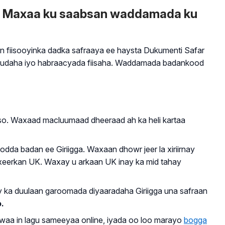
n? Maxaa ku saabsan waddamada ku
 fiisooyinka dadka safraaya ee haysta Dukumenti Safar
uruudaha iyo habraacyada fiisaha. Waddamada badankood
so. Waxaad macluumaad dheeraad ah ka heli kartaa
dda badan ee Giriigga. Waxaan dhowr jeer la xiriirnay
xeerkan UK. Waxay u arkaan UK inay ka mid tahay
y ka duulaan garoomada diyaaradaha Giriigga una safraan
.
 waa in lagu sameeyaa online, iyada oo loo marayo
bogga