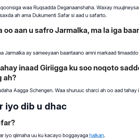
aqoonsiga waa Ruqsadda Deganaanshaha. Waxay muujineysaa ina
saxda ah ama Dukumenti Safar si aad u safarto.
 oo aan u safro Jarmalka, ma la iga baa
ha Jarmalka ay sameeyaan baaritaano amni markaad timaaddo w
ahay inaad Giriigga ku soo noqoto sadd
g ah?
gudaha Aagga Schengen. Waa shuruuc sharci ah oo aad tahay ina
iyo dib u dhac
afar?
ar iyo qiimaha uu ku kacayo boggayaga
halkan
.