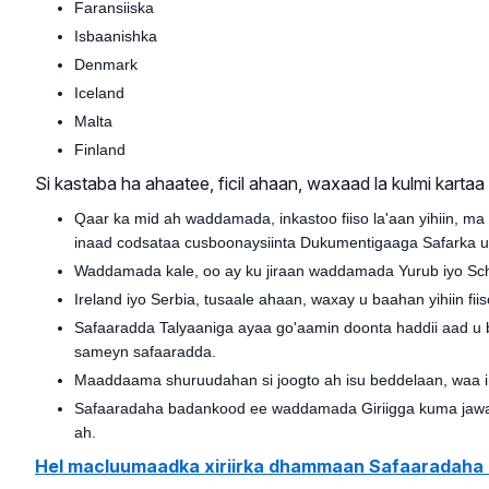
Faransiiska
Isbaanishka
Denmark
Iceland
Malta
Finland
Si kastaba ha ahaatee, ficil ahaan, waxaad la kulmi karta
Qaar ka mid ah waddamada, inkastoo fiiso la'aan yihiin, m
inaad codsataa cusboonaysiinta Dukumentigaaga Safarka ugu
Waddamada kale, oo ay ku jiraan waddamada Yurub iyo Sch
Ireland iyo Serbia, tusaale ahaan, waxay u baahan yihiin f
Safaaradda Talyaaniga ayaa go'aamin doonta haddii aad u ba
sameyn safaaradda.
Maaddaama shuruudahan si joogto ah isu beddelaan, waa in
Safaaradaha badankood ee waddamada Giriigga kuma jawaab
ah.
Hel macluumaadka xiriirka dhammaan Safaaradaha k