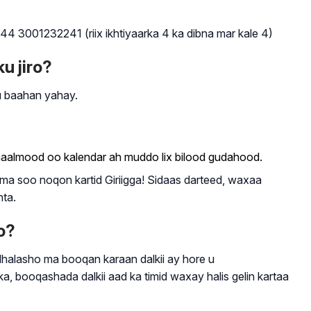
4 3001232241 (riix ikhtiyaarka 4 ka dibna mar kale 4)
u jiro?
u baahan yahay.
 maalmood oo kalendar ah muddo lix bilood gudahood.
a soo noqon kartid Giriigga! Sidaas darteed, waxaa
nta.
o?
dhalasho ma booqan karaan dalkii ay hore u
 booqashada dalkii aad ka timid waxay halis gelin kartaa