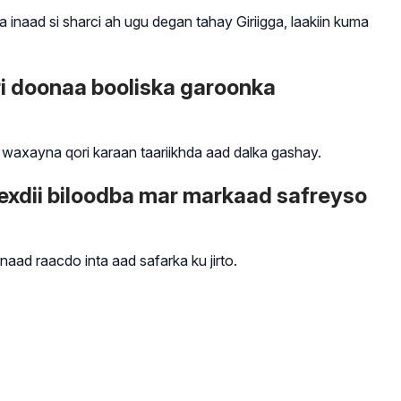
ad si sharci ah ugu degan tahay Giriigga, laakiin kuma
ri doonaa booliska garoonka
axayna qori karaan taariikhda aad dalka gashay.
exdii biloodba mar markaad safreyso
ad raacdo inta aad safarka ku jirto.