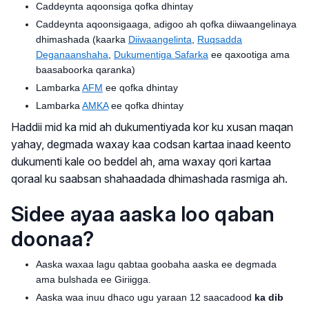
Caddeynta aqoonsiga qofka dhintay
Caddeynta aqoonsigaaga, adigoo ah qofka diiwaangelinaya
dhimashada (kaarka
Diiwaangelinta
,
Ruqsadda
Deganaanshaha
,
Dukumentiga Safarka
ee qaxootiga ama
baasaboorka qaranka)
Lambarka
AFM
ee qofka dhintay
Lambarka
AMKA
ee qofka dhintay
Haddii mid ka mid ah dukumentiyada kor ku xusan maqan
yahay, degmada waxay kaa codsan kartaa inaad keento
dukumenti kale oo beddel ah, ama waxay qori kartaa
qoraal ku saabsan shahaadada dhimashada rasmiga ah.
Sidee ayaa aaska loo qaban
doonaa?
Aaska waxaa lagu qabtaa goobaha aaska ee degmada
ama bulshada ee Giriigga.
Aaska waa inuu dhaco ugu yaraan 12 saacadood
ka dib