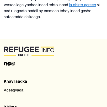
waxaa laga yaabaa inaad rabto inaad
la xiriirto qareen
si
aad u ogaato haddii ay ammaan tahay inaad gasho
safaaradda dalkaaga.
Kor ugu noqo
Khayraadka
Adeegyada