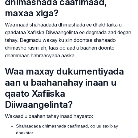
dhimashada caafimaad,
maxaa xiga?
Waa inaad shahaadada dhimashada ee dhakhtarka u
qaadataa Xafiiska Diiwaangelinta ee degmada aad degan
tahay. Degmadu waxay ku siin doontaa shahaado
dhimasho rasmi ah, taas oo aad u baahan doonto
dhammaan habraacyada aaska.
Waa maxay dukumentiyada
aan u baahanahay inaan u
qaato Xafiiska
Diiwaangelinta?
Waxaad u baahan tahay inaad haysato:
Shahaadada dhimashada caafimaad, oo uu saxiixay
dhakhtar