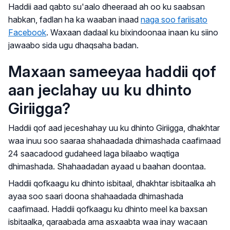
Haddii aad qabto su'aalo dheeraad ah oo ku saabsan
habkan, fadlan ha ka waaban inaad
naga soo fariisato
Facebook
. Waxaan dadaal ku bixindoonaa inaan ku siino
jawaabo sida ugu dhaqsaha badan.
Maxaan sameeyaa haddii qof
aan jeclahay uu ku dhinto
Giriigga?
Haddii qof aad jeceshahay uu ku dhinto Giriigga, dhakhtar
waa inuu soo saaraa shahaadada dhimashada caafimaad
24 saacadood gudaheed laga bilaabo waqtiga
dhimashada. Shahaadadan ayaad u baahan doontaa.
Haddii qofkaagu ku dhinto isbitaal, dhakhtar isbitaalka ah
ayaa soo saari doona shahaadada dhimashada
caafimaad. Haddii qofkaagu ku dhinto meel ka baxsan
isbitaalka, qaraabada ama asxaabta waa inay wacaan