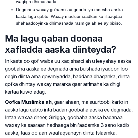
waqtiga dhimashada.
Degmadu waxay go'aamisaa goorta iyo meesha aaska
kasta lagu qabto. Waxay macluumaadkan ku lifaaqdaa
shahaadooyinka dhimashada rasmiga ah ee ay bixiso.
Ma lagu qaban doonaa
xafladda aaska diinteyda?
In kasta oo qof walba uu xaq sharci ah u leeyahay aaska
goobaha aaska ee degmada ama bulshada iyadoon loo
eegin diinta ama qowmiyadda, haddana dhaqanka, diinta
qofka dhintay waxay mararka qaar arrimaha ka dhigi
kartaa kuwo adag.
Qofka Muslimka ah
, gaar ahaan, ma suurtoobi karto in
aaska lagu qabto inta badan goobaha aaska ee degmada.
Intaa waxaa dheer, Giriigga, goobaha aaska badanaa
waxay ka saaraan hadhaaga bini'aadamka 3 sano kadib
aaska, taas oo aan waafaqsanayn diinta Islaamka.