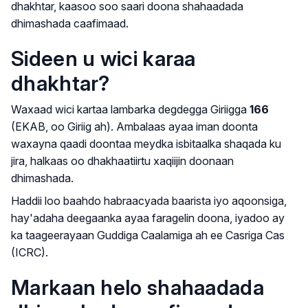
dhakhtar, kaasoo soo saari doona shahaadada
dhimashada caafimaad.
Sideen u wici karaa
dhakhtar?
Waxaad wici kartaa lambarka degdegga Giriigga
166
(EKAB, oo Giriig ah). Ambalaas ayaa iman doonta
waxayna qaadi doontaa meydka isbitaalka shaqada ku
jira, halkaas oo dhakhaatiirtu xaqiijin doonaan
dhimashada.
Haddii loo baahdo habraacyada baarista iyo aqoonsiga,
hay'adaha deegaanka ayaa faragelin doona, iyadoo ay
ka taageerayaan Guddiga Caalamiga ah ee Casriga Cas
(ICRC).
Markaan helo shahaadada