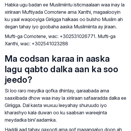
Habka ugu badan ee Muslimiintu isticmaalaan waa inay la
xiriiraan Muftiyada Comotene ama Xanthi, magaalooyin
ku yaal waqooyiga Giriigga halkaas oo bulsho Muslim ah
degan tahay iyo goobaha aaska Muslimiinta ay jiraan.
Mufti-ga Comotene, wac: +302531026771. Mufti-ga
Xanthi, wac: +302541023288
Ma codsan karaa in aaska
lagu qabto dalka aan ka soo
jeedo?
Si loo raro meydka qofka dhintay, qaraabada ama
saaxiibada dhow waa inay la xiriiraan safaaradda dalka ee
Giriigga. Dal kasta wuxuu leeyahay shuruudo iyo
kharashyo kala duwan oo ku saabsan wareejinta
meydadka bini'aadamka.
Haddii aad tahay qaxooti ama qof magangalyo doon ah,