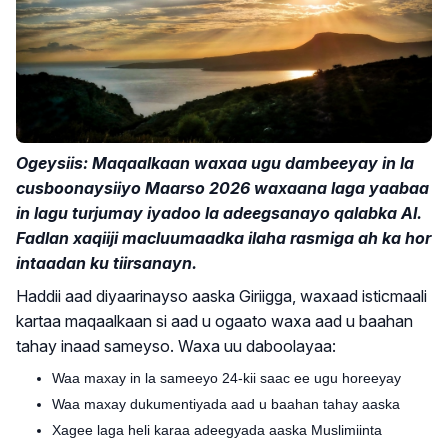
Ogeysiis: Maqaalkaan waxaa ugu dambeeyay in la
cusboonaysiiyo Maarso 2026 waxaana laga yaabaa
in lagu turjumay iyadoo la adeegsanayo qalabka AI.
Fadlan xaqiiji macluumaadka ilaha rasmiga ah ka hor
intaadan ku tiirsanayn.
Haddii aad diyaarinayso aaska Giriigga, waxaad isticmaali
kartaa maqaalkaan si aad u ogaato waxa aad u baahan
tahay inaad sameyso. Waxa uu daboolayaa:
Waa maxay in la sameeyo 24-kii saac ee ugu horeeyay
Waa maxay dukumentiyada aad u baahan tahay aaska
Xagee laga heli karaa adeegyada aaska Muslimiinta