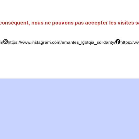
 conséquent, nous ne pouvons pas accepter les visites 
om
https://www.instagram.com/emantes_lgbtqia_solidarity/
https://w