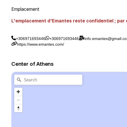
Emplacement
L'emplacement d'Emantes reste confidentiel ; par
+306971693446
+306971693446
info.emantes@gmail.c
https://www.emantes.com/
Center of Athens