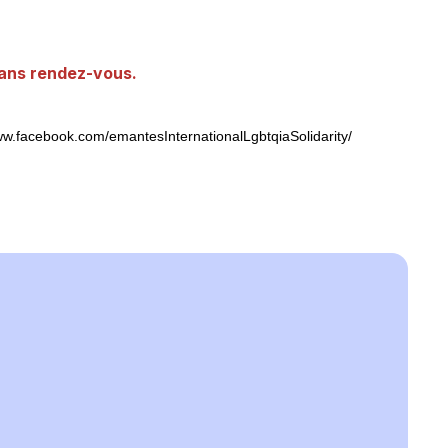
sans rendez-vous.
ww.facebook.com/emantesInternationalLgbtqiaSolidarity/