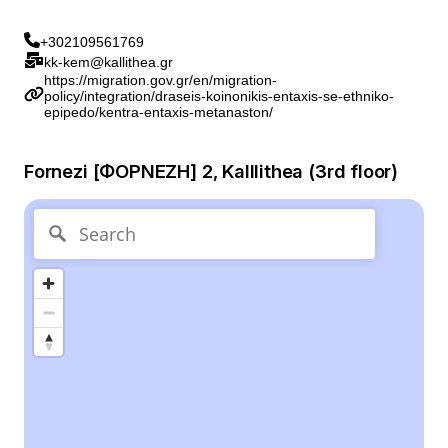
+302109561769
kk-kem@kallithea.gr
https://migration.gov.gr/en/migration-
policy/integration/draseis-koinonikis-entaxis-se-ethniko-
epipedo/kentra-entaxis-metanaston/
Fornezi [ΦΟΡΝΕΖΗ] 2, Kalllithea (3rd floor)