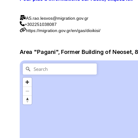
AS.rao.lesvos@migration.gov.gr
+302251038087
https://migration.gov.gr/en/gas/dioikisi/
Area "Pagani", Former Building of Neoset, 