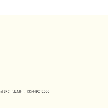
nt IRC (Γ.Ε.ΜΗ.): 135449242000