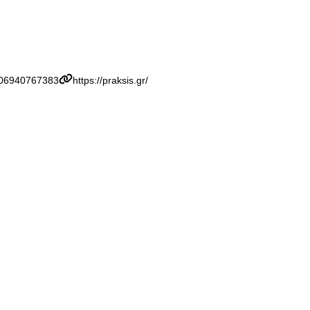
06940767383
https://praksis.gr/