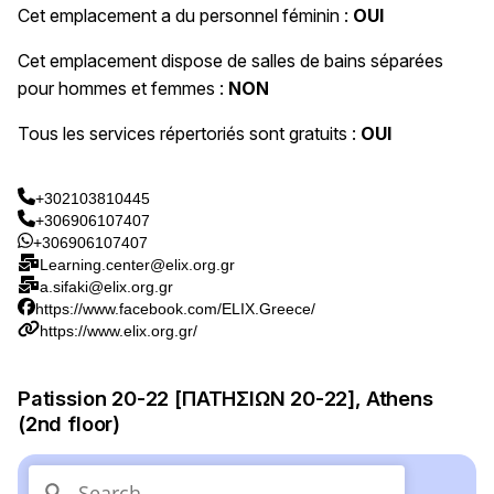
Cet emplacement a du personnel féminin :
OUI
Cet emplacement dispose de salles de bains séparées
pour hommes et femmes :
NON
Tous les services répertoriés sont gratuits :
OUI
+302103810445
+306906107407
+306906107407
Learning.center@elix.org.gr
a.sifaki@elix.org.gr
https://www.facebook.com/ELIX.Greece/
https://www.elix.org.gr/
Patission 20-22 [ΠΑΤΗΣΙΩΝ 20-22], Athens
(2nd floor)