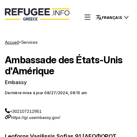
FRANÇAIS
Accueil
>
Services
Ambassade des États-Unis
d'Amérique
Embassy
Dernière mise à jour
08/27/2024, 08:15 am
+302107212951
https://gr.usembassy.gov/
Leoforos Vasilissis Sofias 91 [ΛΕΩΦΟΡΟΣ