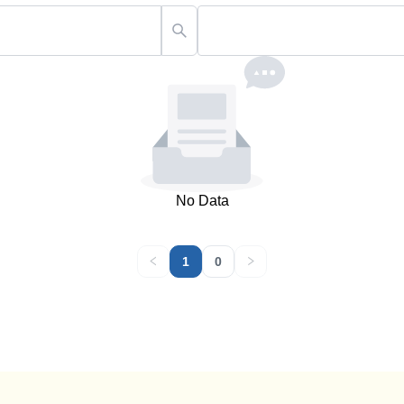
No Data
1
0