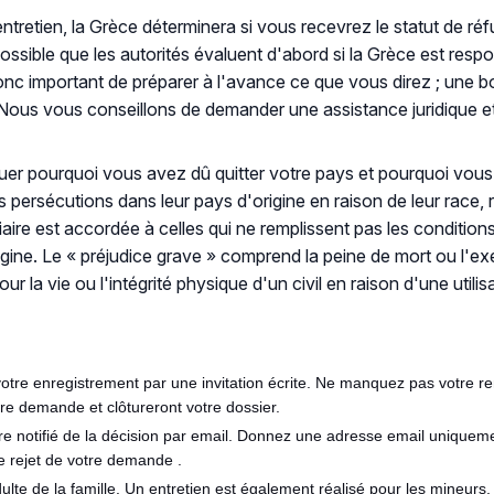
 entretien, la Grèce déterminera si vous recevrez le statut de ré
st possible que les autorités évaluent d'abord si la Grèce est r
donc important de préparer à l'avance ce que vous direz ; une 
 Nous vous conseillons de demander une assistance juridique e
er pourquoi vous avez dû quitter votre pays et pourquoi vous 
persécutions dans leur pays d'origine en raison de leur race, r
diaire est accordée à celles qui ne remplissent pas les conditions
rigine. Le « préjudice grave » comprend la peine de mort ou l'ex
la vie ou l'intégrité physique d'un civil en raison d'une utilis
 votre enregistrement par une invitation écrite. Ne manquez pas votre r
re demande et clôtureront votre dossier.
re notifié de la décision par email. Donnez une adresse email uniqueme
e rejet de votre demande .
e de la famille. Un entretien est également réalisé pour les mineurs,