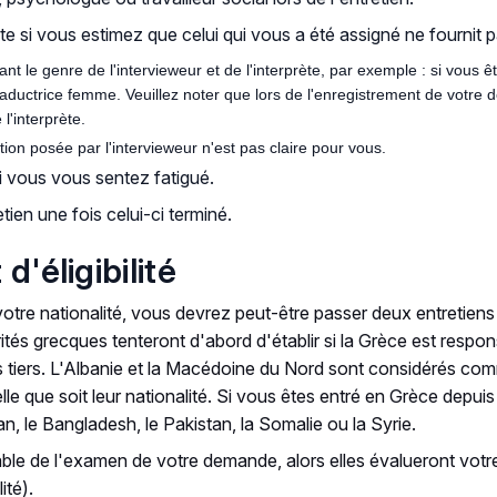
e si vous estimez que celui qui vous a été assigné ne fournit p
nt le genre de l'intervieweur et de l'interprète, par exemple : si vou
aductrice femme. Veuillez noter que lors de l'enregistrement de votre 
l'interprète.
ion posée par l'intervieweur n'est pas claire pour vous.
 vous vous sentez fatigué.
en une fois celui-ci terminé.
d'éligibilité
votre nationalité, vous devrez peut-être passer deux entretien
orités grecques tenteront d'abord d'établir si la Grèce est res
ys tiers. L'Albanie et la Macédoine du Nord sont considérés co
lle que soit leur nationalité. Si vous êtes entré en Grèce depuis
an, le Bangladesh, le Pakistan, la Somalie ou la Syrie.
able de l'examen de votre demande, alors elles évalueront votre
ité).