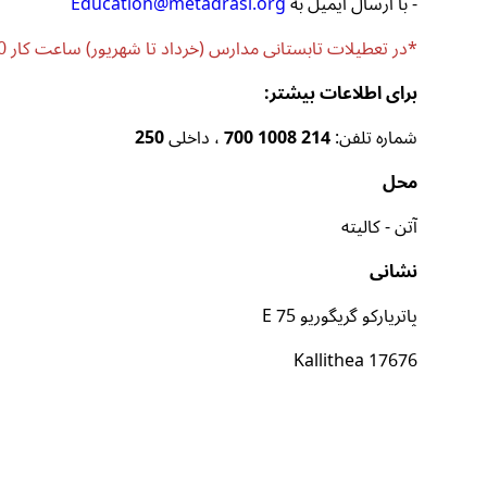
- با ارسال ایمیل به
Education@metadrasi.org
*در تعطیلات تابستانی مدارس (خرداد تا شهریور) ساعت کار 10:00 الی 18:00 می باشد.
برای اطلاعات بیشتر:
شماره تلفن:
214 1008 700
، داخلی
250
محل
آتن - کالیته
نشانی
پاتریارکو گریگوریو E 75
Kallithea 17676