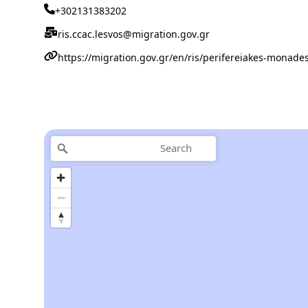
+302131383202
ris.ccac.lesvos@migration.gov.gr
https://migration.gov.gr/en/ris/perifereiakes-monade