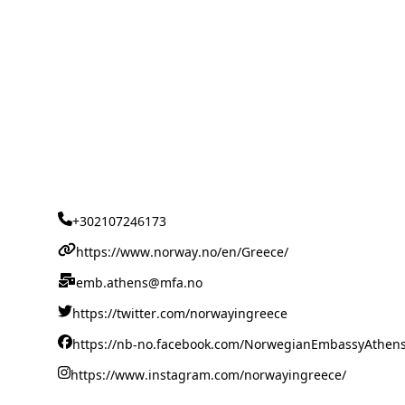
+302107246173
https://www.norway.no/en/Greece/
emb.athens@mfa.no
https://twitter.com/norwayingreece
https://nb-no.facebook.com/NorwegianEmbassyAthens
https://www.instagram.com/norwayingreece/